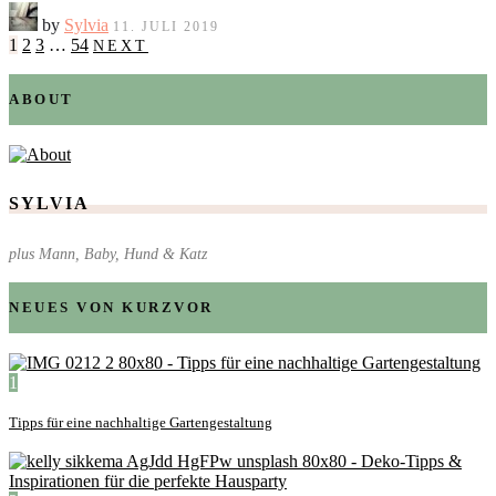
by
Sylvia
11. JULI 2019
1
2
3
…
54
NEXT
ABOUT
SYLVIA
plus Mann, Baby, Hund & Katz
NEUES VON KURZVOR
1
Tipps für eine nachhaltige Gartengestaltung