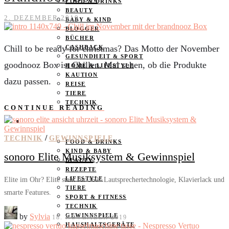
FOOD & DRINKS
BEAUTY
2. DEZEMBER 2019
BABY & KIND
BLOGGER
BÜCHER
Chill to be ready for christmas? Das Motto der November
CASHBACK
GESUNDHEIT & SPORT
goodnooz Box ist Chillen. Mal sehen, ob die Produkte
HOME & LIFESTYLE
KAUTION
dazu passen.
REISE
TIERE
TECHNIK
CONTINUE READING
KATEGORIEN
/
TECHNIK
GEWINNSPIELE
FOOD & DRINKS
KIND & BABY
sonoro Elite Musiksystem & Gewinnspiel
BEAUTY
REZEPTE
LIFESTYLE
Elite im Ohr? Elite steht für 360° Lautsprechertechnologie, Klavierlack und
TIERE
smarte Features.
SPORT & FITNESS
TECHNIK
by
Sylvia
GEWINNSPIELE
18. NOVEMBER 2019
HAUSHALTSGERÄTE