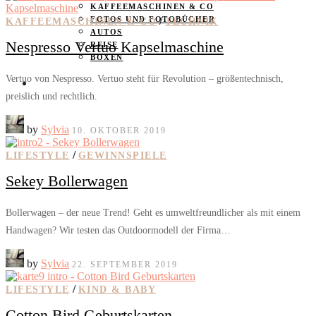
KAFFEEMASCHINEN & CO
FOTOS UND FOTOBÜCHER
/
KAFFEEMASCHINEN & CO
TECHNIK
AUTOS
Nespresso Vertuo Kapselmaschine
REISE
BOXEN
Vertuo von Nespresso. Vertuo steht für Revolution – größentechnisch,
KIND & KEGEL
preislich und rechtlich.
by
Sylvia
10. OKTOBER 2019
/
LIFESTYLE
GEWINNSPIELE
Sekey Bollerwagen
Bollerwagen – der neue Trend! Geht es umweltfreundlicher als mit einem
Handwagen? Wir testen das Outdoormodell der Firma…
by
Sylvia
22. SEPTEMBER 2019
/
LIFESTYLE
KIND & BABY
Cotton Bird Geburtskarten