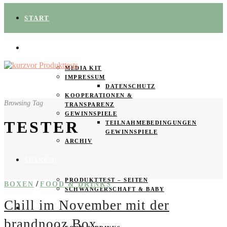
START
ÜBER UNS
MEDIA KIT
IMPRESSUM
DATENSCHUTZ
KOOPERATIONEN &
Browsing Tag
TRANSPARENZ
GEWINNSPIELE
TESTER
TEILNAHMEBEDINGUNGEN
GEWINNSPIELE
ARCHIV
SPAREN
PRODUKTTEST – SEITEN
/
BOXEN
FOOD & DRINKS
SCHWANGERSCHAFT & BABY
Chill im November mit der
PRODUKTTESTER GESUCHT
brandnooz Box