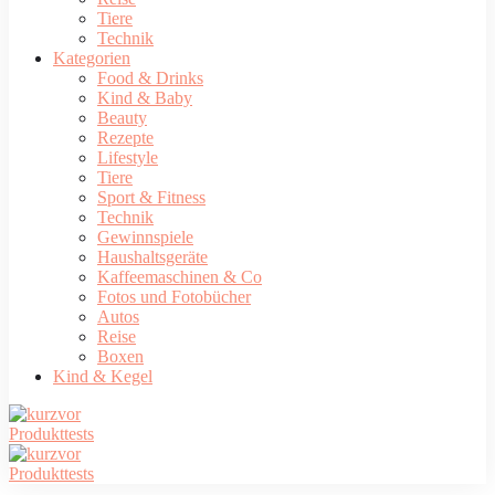
Tiere
Technik
Kategorien
Food & Drinks
Kind & Baby
Beauty
Rezepte
Lifestyle
Tiere
Sport & Fitness
Technik
Gewinnspiele
Haushaltsgeräte
Kaffeemaschinen & Co
Fotos und Fotobücher
Autos
Reise
Boxen
Kind & Kegel