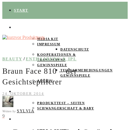
START
ÜBER UNS
MEDIA KIT
IMPRESSUM
DATENSCHUTZ
KOOPERATIONEN &
/
BEAUTY
ENTHAARUNG & IPL
TRANSPARENZ
GEWINNSPIELE
Braun Face 810 – der
TEILNAHMEBEDINGUNGEN
GEWINNSPIELE
Gesichtsepilierer
ARCHIV
SPAREN
24. OKTOBER 2014
PRODUKTTEST – SEITEN
SCHWANGERSCHAFT & BABY
SYLVIA
Written by
9
PRODUKTTESTER GESUCHT