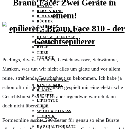
Braun Face: Zwei Geräte in
FOOD & DRINKS
BEAUTY
BABY & KIND
einem!
BLOGGER
BÜCHER
CASHBACK
GESUNDHEIT & SPORT
HOME & LIFESTYLE
KAUTION
REISE
TIERE
TECHNIK
Peelings, diverse Cremes, Gesichtswasser, Schwämme,
Masken, was tun wir nicht alles um glatte und vor allem
KATEGORIEN
reine, strahlende Gesichtshaut zu bekommen. Ich habe ja
FOOD & DRINKS
KIND & BABY
schon oft mit dem Gedanken gespielt mir eine elektrische
BEAUTY
Gesichtsbürste zu kaufen aber irgendwie war ich dann
REZEPTE
LIFESTYLE
doch nicht überzeugt.
TIERE
SPORT & FITNESS
TECHNIK
Formeonline suchte 200 Tester für genau so eine Bürste
GEWINNSPIELE
HAUSHALTSGERÄTE