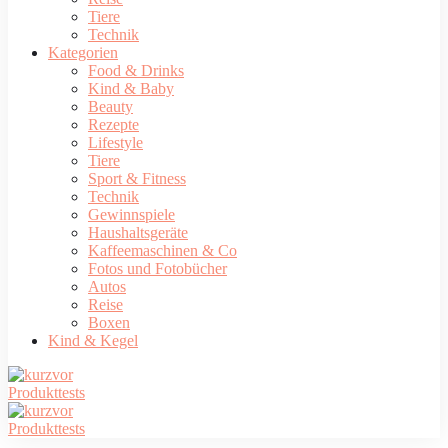
Tiere
Technik
Kategorien
Food & Drinks
Kind & Baby
Beauty
Rezepte
Lifestyle
Tiere
Sport & Fitness
Technik
Gewinnspiele
Haushaltsgeräte
Kaffeemaschinen & Co
Fotos und Fotobücher
Autos
Reise
Boxen
Kind & Kegel