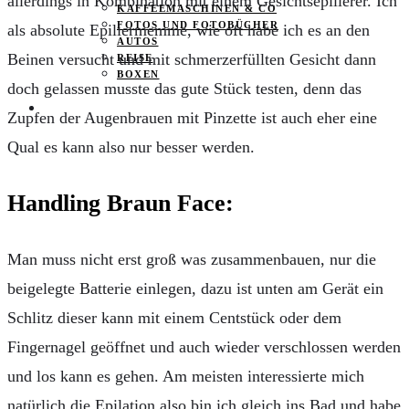
allerdings in Kombination mit einem Gesichtsepilierer. Ich
KAFFEEMASCHINEN & CO
FOTOS UND FOTOBÜCHER
als absolute Epiliermemme, wie oft habe ich es an den
AUTOS
Beinen versucht und mit schmerzerfüllten Gesicht dann
REISE
BOXEN
doch gelassen musste das gute Stück testen, denn das
KIND & KEGEL
Zupfen der Augenbrauen mit Pinzette ist auch eher eine
Qual es kann also nur besser werden.
Handling Braun Face:
Man muss nicht erst groß was zusammenbauen, nur die
beigelegte Batterie einlegen, dazu ist unten am Gerät ein
Schlitz dieser kann mit einem Centstück oder dem
Fingernagel geöffnet und auch wieder verschlossen werden
und los kann es gehen. Am meisten interessierte mich
natürlich die Epilation also bin ich gleich ins Bad und habe