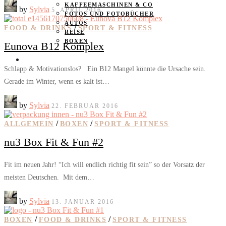
KAFFEEMASCHINEN & CO
by
Sylvia
5. APRIL 2016
FOTOS UND FOTOBÜCHER
AUTOS
/
FOOD & DRINKS
SPORT & FITNESS
REISE
BOXEN
Eunova B12 Komplex
KIND & KEGEL
Schlapp & Motivationslos? Ein B12 Mangel könnte die Ursache sein.
Gerade im Winter, wenn es kalt ist…
by
Sylvia
22. FEBRUAR 2016
/
/
ALLGEMEIN
BOXEN
SPORT & FITNESS
nu3 Box Fit & Fun #2
Fit im neuen Jahr! “Ich will endlich richtig fit sein” so der Vorsatz der
meisten Deutschen. Mit dem…
by
Sylvia
13. JANUAR 2016
/
/
BOXEN
FOOD & DRINKS
SPORT & FITNESS