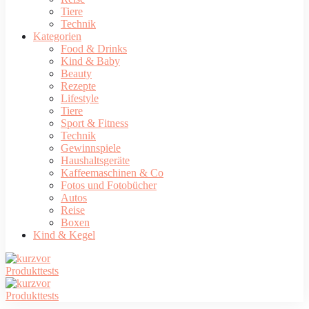
Tiere
Technik
Kategorien
Food & Drinks
Kind & Baby
Beauty
Rezepte
Lifestyle
Tiere
Sport & Fitness
Technik
Gewinnspiele
Haushaltsgeräte
Kaffeemaschinen & Co
Fotos und Fotobücher
Autos
Reise
Boxen
Kind & Kegel