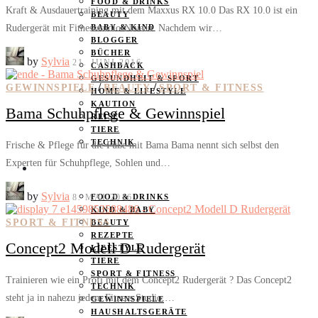
FOOD & DRINKS
Kraft & Ausdauertraining mit dem Maxxus RX 10.0 Das RX 10.0 ist ein
BEAUTY
Rudergerät mit Fitnessstudio-Niveau. Nachdem wir…
BABY & KIND
BLOGGER
BÜCHER
by
Sylvia
21. JUNI 2016
CASHBACK
GESUNDHEIT & SPORT
/
/
GEWINNSPIELE
BEAUTY
SPORT & FITNESS
HOME & LIFESTYLE
KAUTION
Bama Schuhpflege & Gewinnspiel
REISE
TIERE
TECHNIK
Frische & Pflege für die Füße mit Bama Bama nennt sich selbst den
Experten für Schuhpflege, Sohlen und…
KATEGORIEN
by
Sylvia
8. MAI 2016
FOOD & DRINKS
KIND & BABY
SPORT & FITNESS
BEAUTY
REZEPTE
Concept2 Modell D Rudergerät
LIFESTYLE
TIERE
SPORT & FITNESS
Trainieren wie ein Profi mit dem Concept2 Rudergerät ? Das Concept2
TECHNIK
steht ja in nahezu jedem Fitness Studio.…
GEWINNSPIELE
HAUSHALTSGERÄTE