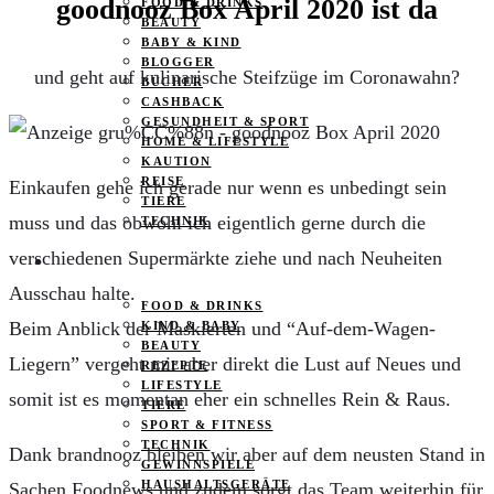
goodnooz Box April 2020 ist da
FOOD & DRINKS
BEAUTY
BABY & KIND
BLOGGER
und geht auf kulinarische Steifzüge im Coronawahn?
BÜCHER
CASHBACK
GESUNDHEIT & SPORT
HOME & LIFESTYLE
KAUTION
REISE
Einkaufen gehe ich gerade nur wenn es unbedingt sein
TIERE
muss und das obwohl ich eigentlich gerne durch die
TECHNIK
verschiedenen Supermärkte ziehe und nach Neuheiten
KATEGORIEN
Ausschau halte.
FOOD & DRINKS
Beim Anblick der Maskierten und “Auf-dem-Wagen-
KIND & BABY
BEAUTY
Liegern” vergeht mir aber direkt die Lust auf Neues und
REZEPTE
LIFESTYLE
somit ist es momentan eher ein schnelles Rein & Raus.
TIERE
SPORT & FITNESS
TECHNIK
Dank brandnooz bleiben wir aber auf dem neusten Stand in
GEWINNSPIELE
HAUSHALTSGERÄTE
Sachen Foodnews und zudem sorgt das Team weiterhin für