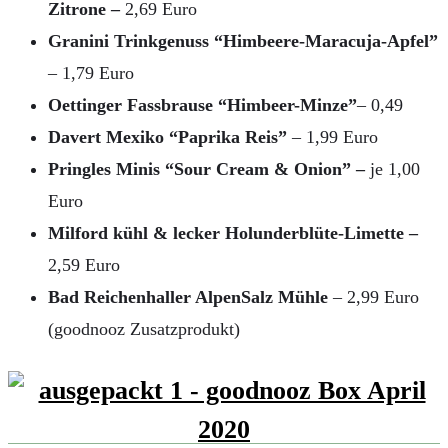
Zitrone –
2,69 Euro
Granini Trinkgenuss “Himbeere-Maracuja-Apfel”
– 1,79 Euro
Oettinger Fassbrause “Himbeer-Minze”
– 0,49
Davert Mexiko “Paprika Reis”
– 1,99 Euro
Pringles Minis “Sour Cream & Onion” –
je 1,00
Euro
Milford kühl & lecker Holunderblüte-Limette –
2,59 Euro
Bad Reichenhaller AlpenSalz Mühle
– 2,99 Euro
(goodnooz Zusatzprodukt)