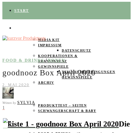
START
ÜBER UNS
MEDIA KIT
IMPRESSUM
DATENSCHUTZ
KOOPERATIONEN &
/
FOOD & DRINKS
BOXEN
TRANSPARENZ
GEWINNSPIELE
goodnooz Box April 2020
TEILNAHMEBEDINGUNGEN
GEWINNSPIELE
ARCHIV
2. MAI 2020
SPAREN
SYLVIA
Written by
PRODUKTTEST – SEITEN
1
SCHWANGERSCHAFT & BABY
PRODUKTTESTER GESUCHT
Die