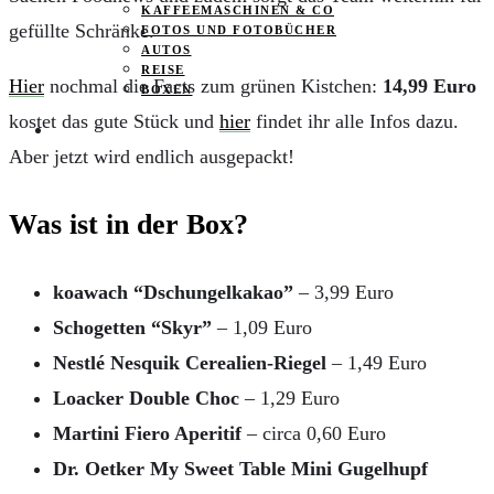
KAFFEEMASCHINEN & CO
gefüllte Schränke.
FOTOS UND FOTOBÜCHER
AUTOS
REISE
Hier
nochmal die Facts zum grünen Kistchen:
14,99 Euro
BOXEN
kostet das gute Stück und
hier
findet ihr alle Infos dazu.
KIND & KEGEL
Aber jetzt wird endlich ausgepackt!
Was ist in der Box?
koawach “Dschungelkakao”
– 3,99 Euro
Schogetten “Skyr”
– 1,09 Euro
Nestlé Nesquik Cerealien-Riegel
– 1,49 Euro
Loacker Double Choc
– 1,29 Euro
Martini Fiero Aperitif
– circa 0,60 Euro
Dr. Oetker My Sweet Table Mini Gugelhupf