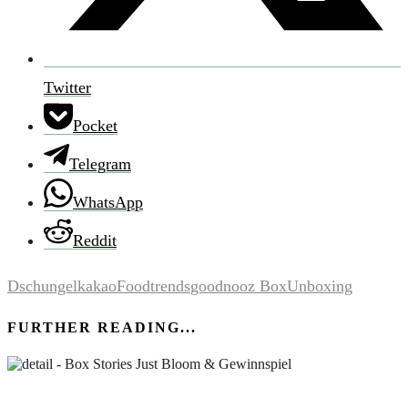
Twitter
Pocket
Telegram
WhatsApp
Reddit
Dschungelkakao
Foodtrends
goodnooz Box
Unboxing
FURTHER READING...
Box Stories Just Bloom & Gewinnspiel