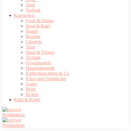
Tiere
Technik
Kategorien
Food & Drinks
Kind & Baby
Beauty
Rezepte
Lifestyle
Tiere
Sport & Fitness
Technik
Gewinnspiele
Haushaltsgeräte
Kaffeemaschinen & Co
Fotos und Fotobücher
Autos
Reise
Boxen
Kind & Kegel