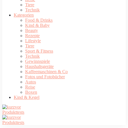
Tiere
Technik
Kategorien
Food & Drinks
Kind & Baby
Beauty
Rezepte
Lifestyle
Tiere
Sport & Fitness
Technik
Gewinnspiele
Haushaltsgeräte
Kaffeemaschinen & Co
Fotos und Fotobücher
Autos
Reise
Boxen
Kind & Kegel