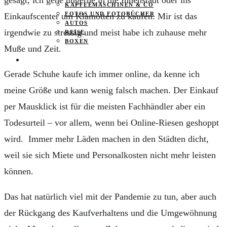
KAFFEEMASCHINEN & CO
FOTOS UND FOTOBÜCHER
Einkaufscenter um Klamotten zu kaufen. Mir ist das
AUTOS
irgendwie zu stressig und meist habe ich zuhause mehr
REISE
BOXEN
Muße und Zeit.
KIND & KEGEL
Gerade Schuhe kaufe ich immer online, da kenne ich
meine Größe und kann wenig falsch machen. Der Einkauf
per Mausklick ist für die meisten Fachhändler aber ein
Todesurteil – vor allem, wenn bei Online-Riesen geshoppt
wird. Immer mehr Läden machen in den Städten dicht,
weil sie sich Miete und Personalkosten nicht mehr leisten
können.
Das hat natürlich viel mit der Pandemie zu tun, aber auch
der Rückgang des Kaufverhaltens und die Umgewöhnung