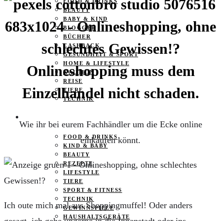
FOOD & DRINKS
BEAUTY
BABY & KIND
BLOGGER
BÜCHER
CASHBACK
GESUNDHEIT & SPORT
HOME & LIFESTYLE
Onlineshopping muss dem
KAUTION
REISE
Einzelhandel nicht schaden.
TIERE
TECHNIK
KATEGORIEN
Wie ihr bei eurem Fachhändler um die Ecke online
FOOD & DRINKS
einkaufen könnt.
KIND & BABY
BEAUTY
REZEPTE
LIFESTYLE
TIERE
SPORT & FITNESS
TECHNIK
Ich oute mich mal aus Shoppingmuffel! Oder anders
GEWINNSPIELE
HAUSHALTSGERÄTE
gesagt, ich gehe ungerne in die Innenstadt oder ins