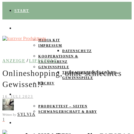
START
ÜBER UNS
MEDIA KIT
IMPRESSUM
DATENSCHUTZ
KOOPERATIONEN &
/
ANZEIGE
LIFESTYLE
TRANSPARENZ
GEWINNSPIELE
Onlineshopping, ohne schlechtes
TEILNAHMEBEDINGUNGEN
GEWINNSPIELE
Gewissen!?
ARCHIV
SPAREN
16. JULI 2023
PRODUKTTEST – SEITEN
SCHWANGERSCHAFT & BABY
SYLVIA
Written by
1
PRODUKTTESTER GESUCHT