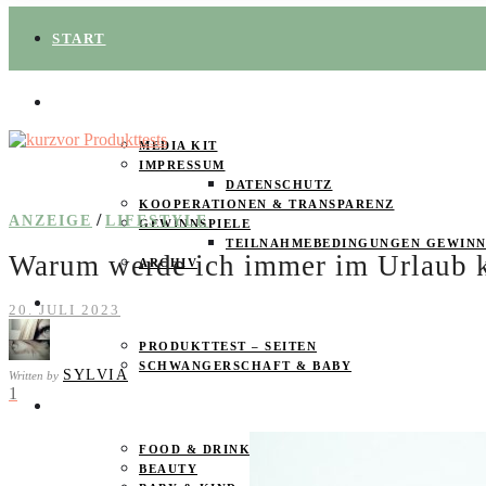
START
ÜBER UNS
MEDIA KIT
IMPRESSUM
DATENSCHUTZ
KOOPERATIONEN & TRANSPARENZ
/
ANZEIGE
LIFESTYLE
GEWINNSPIELE
TEILNAHMEBEDINGUNGEN GEWINN
Warum werde ich immer im Urlaub 
ARCHIV
SPAREN
20. JULI 2023
PRODUKTTEST – SEITEN
SCHWANGERSCHAFT & BABY
SYLVIA
Written by
1
PRODUKTTESTER GESUCHT
FOOD & DRINKS
BEAUTY