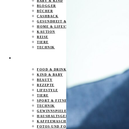
BABY & KIND
BLOGGER
BÜCHER
CASHBACK
GESUNDHEIT & SPORT
HOME & LIFESTYLE
KAUTION
REISE
TIERE
TECHNIK
KATEGORIEN
FOOD & DRINKS
KIND & BABY
BEAUTY
REZEPTE
LIFESTYLE
TIERE
SPORT & FITNESS
TECHNIK
GEWINNSPIELE
HAUSHALTSGERÄTE
KAFFEEMASCHINEN & CO
FOTOS UND FOTOBÜCHER