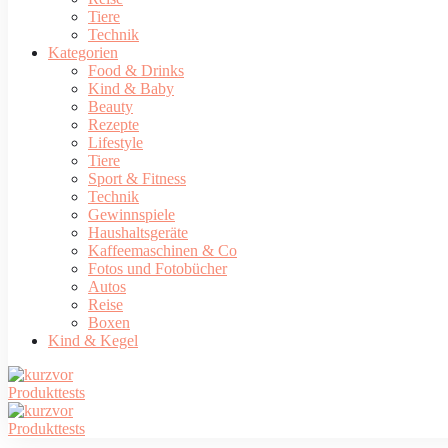
Tiere
Technik
Kategorien
Food & Drinks
Kind & Baby
Beauty
Rezepte
Lifestyle
Tiere
Sport & Fitness
Technik
Gewinnspiele
Haushaltsgeräte
Kaffeemaschinen & Co
Fotos und Fotobücher
Autos
Reise
Boxen
Kind & Kegel