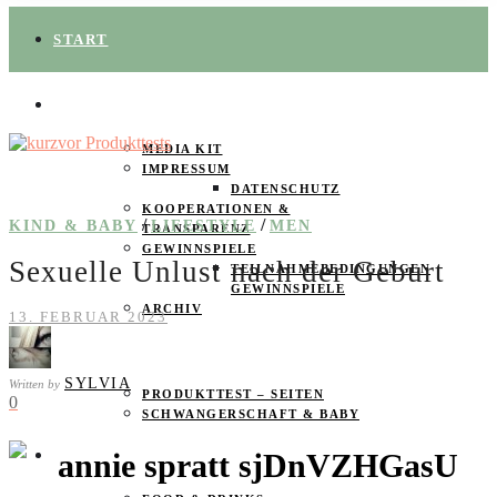
START
ÜBER UNS
MEDIA KIT
IMPRESSUM
DATENSCHUTZ
KOOPERATIONEN &
/
/
KIND & BABY
LIFESTYLE
MEN
TRANSPARENZ
GEWINNSPIELE
Sexuelle Unlust nach der Geburt
TEILNAHMEBEDINGUNGEN
GEWINNSPIELE
ARCHIV
13. FEBRUAR 2023
SPAREN
SYLVIA
Written by
PRODUKTTEST – SEITEN
0
SCHWANGERSCHAFT & BABY
PRODUKTTESTER GESUCHT