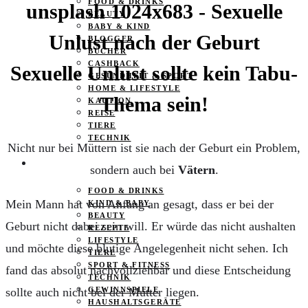
FOOD & DRINKS
BEAUTY
BABY & KIND
BLOGGER
BÜCHER
CASHBACK
Sexuelle Unlust sollte kein Tabu-
GESUNDHEIT & SPORT
HOME & LIFESTYLE
Thema sein!
KAUTION
REISE
TIERE
TECHNIK
Nicht nur bei Müttern ist sie nach der Geburt ein Problem,
KATEGORIEN
sondern auch bei
Vätern
.
FOOD & DRINKS
Mein Mann hat von Anfang an gesagt, dass er bei der
KIND & BABY
BEAUTY
Geburt nicht dabei sein will. Er würde das nicht aushalten
REZEPTE
LIFESTYLE
und möchte diese blutige Angelegenheit nicht sehen. Ich
TIERE
SPORT & FITNESS
fand das absolut nachvollziehbar und diese Entscheidung
TECHNIK
sollte auch nicht bei der Mutter liegen.
GEWINNSPIELE
HAUSHALTSGERÄTE