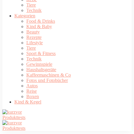
Tiere
Technik
Kategorien
Food & Drinks
Kind & Baby
Beauty
Rezepte
Lifestyle
Tiere
Sport & Fitness
Technik
Gewinnspiele
Haushaltsgeräte
Kaffeemaschinen & Co
Fotos und Fotobücher
Autos
Reise
Boxen
Kind & Kegel