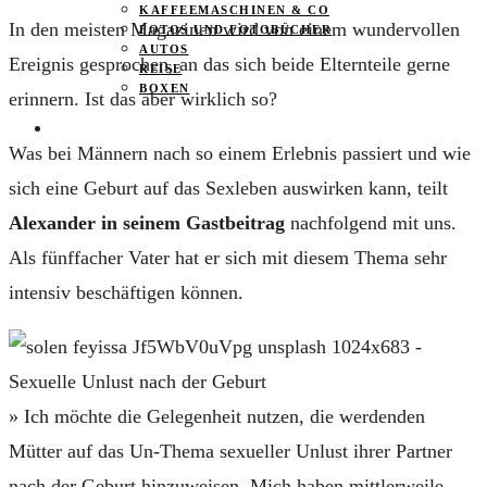
KAFFEEMASCHINEN & CO
In den meisten Magazinen wird von einem wundervollen
FOTOS UND FOTOBÜCHER
AUTOS
Ereignis gesprochen, an das sich beide Elternteile gerne
REISE
BOXEN
erinnern. Ist das aber wirklich so?
KIND & KEGEL
Was bei Männern nach so einem Erlebnis passiert und wie
sich eine Geburt auf das Sexleben auswirken kann, teilt
Alexander in seinem Gastbeitrag
nachfolgend mit uns.
Als fünffacher Vater hat er sich mit diesem Thema sehr
intensiv beschäftigen können.
» Ich möchte die Gelegenheit nutzen, die werdenden
Mütter auf das Un-Thema sexueller Unlust ihrer Partner
nach der Geburt hinzuweisen. Mich haben mittlerweile