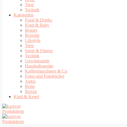
Tiere
Technik
Kategorien
Food & Drinks
Kind & Baby
Beauty
Rezepte
Lifestyle
Tiere
Sport & Fitness
Technik
Gewinnspiele
Haushaltsgeräte
Kaffeemaschinen & Co
Fotos und Fotobücher
Autos
Reise
Boxen
Kind & Kegel