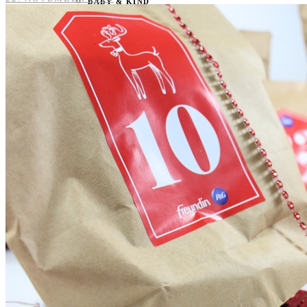
BABY & KIND
BLOGGER
BÜCHER
CASHBACK
GESUNDHEIT & SPORT
HOME & LIFESTYLE
KAUTION
REISE
TIERE
TECHNIK
KATEGORIEN
FOOD & DRINKS
KIND & BABY
BEAUTY
REZEPTE
LIFESTYLE
TIERE
SPORT & FITNESS
TECHNIK
GEWINNSPIELE
HAUSHALTSGERÄTE
KAFFEEMASCHINEN & CO
FOTOS UND FOTOBÜCHER