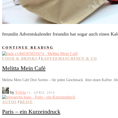
AUTOS
REISE
BOXEN
KIND & KEGEL
freundin Adventskalender freundin hat sogar auch einen Ka
CONTINUE READING
/
FOOD & DRINKS
KAFFEEMASCHINEN & CO
Melitta Mein Café
Melitta Mein Café Drei Sorten – für jeden Geschmack. Jetzt einen Kaffee. A
by
Sylvia
11. APRIL 2016
/
AUTOS
REISE
Paris – ein Kurzeindruck