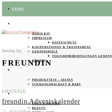
START
ÜBER UNS
MEDIA KIT
IMPRESSUM
DATENSCHUTZ
KOOPERATIONEN & TRANSPARENZ
Browsing Tag
GEWINNSPIELE
TEILNAHMEBEDINGUNGEN GEWINN
FREUNDIN
ARCHIV
SPAREN
PRODUKTTEST – SEITEN
SCHWANGERSCHAFT & BABY
LIFESTYLE
PRODUKTTESTER GESUCHT
freundin Adventskalender
FOOD & DRINKS
BEAUTY
22. NOVEMBER 2016