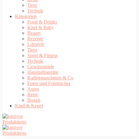
Tiere
Technik
Kategorien
Food & Drinks
Kind & Baby
Beauty
Rezepte
Lifestyle
Tiere
Sport & Fitness
Technik
Gewinnspiele
Haushaltsgeräte
Kaffeemaschinen & Co
Fotos und Fotobücher
Autos
Reise
Boxen
Kind & Kegel