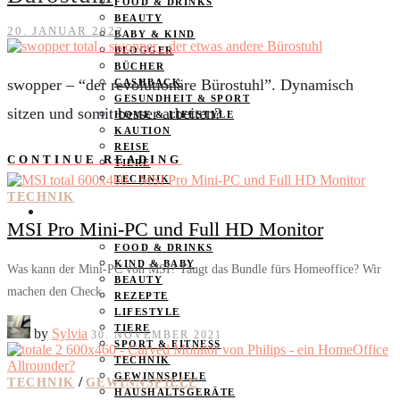
FOOD & DRINKS
BEAUTY
20. JANUAR 2022
BABY & KIND
BLOGGER
BÜCHER
swopper – “der revolutionäre Bürostuhl”. Dynamisch
CASHBACK
GESUNDHEIT & SPORT
sitzen und somit besser arbeiten?
HOME & LIFESTYLE
KAUTION
REISE
CONTINUE READING
TIERE
TECHNIK
TECHNIK
KATEGORIEN
MSI Pro Mini-PC und Full HD Monitor
FOOD & DRINKS
KIND & BABY
Was kann der Mini-PC von MSI? Taugt das Bundle fürs Homeoffice? Wir
BEAUTY
machen den Check.
REZEPTE
LIFESTYLE
TIERE
by
Sylvia
30. NOVEMBER 2021
SPORT & FITNESS
TECHNIK
GEWINNSPIELE
/
TECHNIK
GEWINNSPIELE
HAUSHALTSGERÄTE