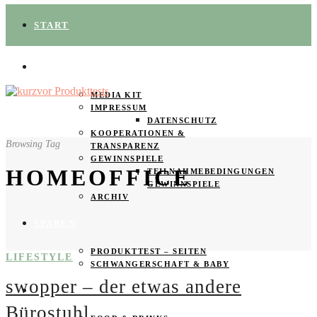
START
ÜBER UNS
MEDIA KIT
IMPRESSUM
DATENSCHUTZ
KOOPERATIONEN &
Browsing Tag
TRANSPARENZ
GEWINNSPIELE
HOMEOFFICE
TEILNAHMEBEDINGUNGEN
GEWINNSPIELE
ARCHIV
SPAREN
PRODUKTTEST – SEITEN
LIFESTYLE
SCHWANGERSCHAFT & BABY
swopper – der etwas andere
PRODUKTTESTER GESUCHT
Bürostuhl