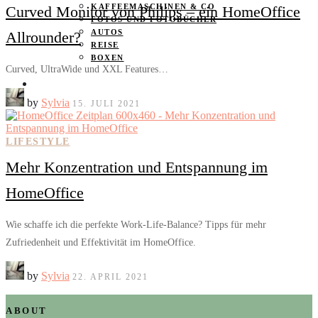
KAFFEEMASCHINEN & CO
Curved Monitor von Philips – ein HomeOffice
FOTOS UND FOTOBÜCHER
AUTOS
Allrounder?
REISE
BOXEN
Curved, UltraWide und XXL Features…
KIND & KEGEL
by
Sylvia
15. JULI 2021
LIFESTYLE
Mehr Konzentration und Entspannung im
HomeOffice
Wie schaffe ich die perfekte Work-Life-Balance? Tipps für mehr
Zufriedenheit und Effektivität im HomeOffice.
by
Sylvia
22. APRIL 2021
ABOUT