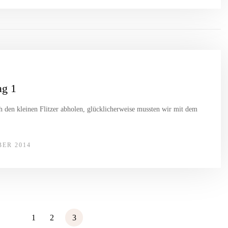
ag 1
h den kleinen Flitzer abholen, glücklicherweise mussten wir mit dem
BER 2014
1
2
3
V