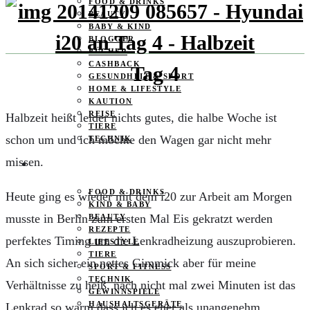
FOOD & DRINKS
BEAUTY
BABY & KIND
BLOGGER
BÜCHER
CASHBACK
Tag 4
GESUNDHEIT & SPORT
HOME & LIFESTYLE
KAUTION
REISE
Halbzeit heißt leider nichts gutes, die halbe Woche ist
TIERE
schon um und ich möchte den Wagen gar nicht mehr
TECHNIK
missen.
KATEGORIEN
FOOD & DRINKS
Heute ging es wieder mit dem i20 zur Arbeit am Morgen
KIND & BABY
musste in Berlin zum ersten Mal Eis gekratzt werden
BEAUTY
REZEPTE
perfektes Timing um die Lenkradheizung auszuprobieren.
LIFESTYLE
TIERE
An sich sicher ein nettes Gimmick aber für meine
SPORT & FITNESS
TECHNIK
Verhältnisse zu heiß, nach nicht mal zwei Minuten ist das
GEWINNSPIELE
HAUSHALTSGERÄTE
Lenkrad so warm dass ich es eher als unangenehm