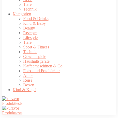
Tiere
Technik
Kategorien
Food & Drinks
Kind & Baby
Beauty
Rezepte
Lifestyle
Tiere
Sport & Fitness
Technik
Gewinnspiele
Haushaltsgeräte
Kaffeemaschinen & Co
Fotos und Fotobücher
Autos
Reise
Boxen
Kind & Kegel