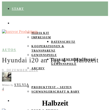
START
ÜBER UNS
MEDIA KIT
IMPRESSUM
DATENSCHUTZ
KOOPERATIONEN &
AUTOS
TRANSPARENZ
GEWINNSPIELE
Hyundai i20 an Tag 4 – Halbzeit
TEILNAHMEBEDINGUNGEN
GEWINNSPIELE
ARCHIV
9. DEZEMBER 2014
SPAREN
SYLVIA
Written by
PRODUKTTEST – SEITEN
4
SCHWANGERSCHAFT & BABY
Halbzeit
PRODUKTTESTER GESUCHT