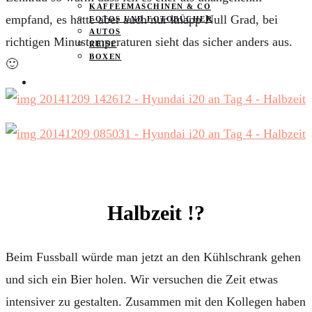
KAFFEEMASCHINEN & CO
empfand, es hatte aber auch nur knapp Null Grad, bei
FOTOS UND FOTOBÜCHER
AUTOS
richtigen Minustemperaturen sieht das sicher anders aus.
REISE
BOXEN
🙂
KIND & KEGEL
Halbzeit !?
Beim Fussball würde man jetzt an den Kühlschrank gehen
und sich ein Bier holen. Wir versuchen die Zeit etwas
intensiver zu gestalten. Zusammen mit den Kollegen haben