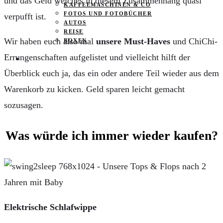
und das Geld welches in diesem Zusammenhang quasi
KAFFEEMASCHINEN & CO
FOTOS UND FOTOBÜCHER
verpufft ist.
AUTOS
REISE
Wir haben euch also mal
unsere Must-Haves
und ChiChi-
BOXEN
Errungenschaften aufgelistet und vielleicht hilft der
KIND & KEGEL
Überblick euch ja, das ein oder andere Teil wieder aus dem
Warenkorb zu kicken. Geld sparen leicht gemacht
sozusagen.
Was würde ich immer wieder kaufen?
Elektrische Schlafwippe