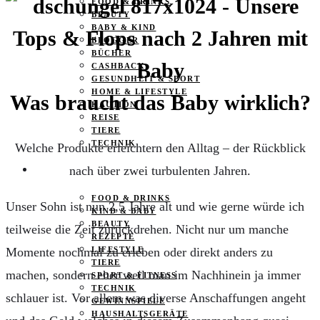
FOOD & DRINKS
BEAUTY
BABY & KIND
BLOGGER
BÜCHER
CASHBACK
GESUNDHEIT & SPORT
HOME & LIFESTYLE
Was braucht das Baby wirklich?
KAUTION
REISE
TIERE
TECHNIK
Welche Produkte erleichtern den Alltag – der Rückblick
nach über zwei turbulenten Jahren.
KATEGORIEN
FOOD & DRINKS
Unser Sohn ist nun 2,5 Jahre alt und wie gerne würde ich
KIND & BABY
BEAUTY
teilweise die Zeit zurückdrehen. Nicht nur um manche
REZEPTE
Momente nochmal zu erleben oder direkt anders zu
LIFESTYLE
TIERE
machen, sondern eher weil man im Nachhinein ja immer
SPORT & FITNESS
TECHNIK
schlauer ist. Vor allem was diverse Anschaffungen angeht
GEWINNSPIELE
HAUSHALTSGERÄTE