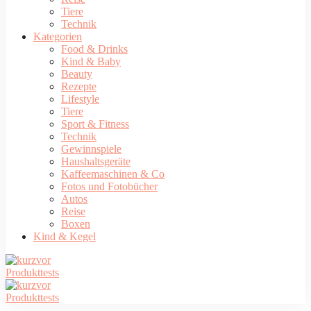
Tiere
Technik
Kategorien
Food & Drinks
Kind & Baby
Beauty
Rezepte
Lifestyle
Tiere
Sport & Fitness
Technik
Gewinnspiele
Haushaltsgeräte
Kaffeemaschinen & Co
Fotos und Fotobücher
Autos
Reise
Boxen
Kind & Kegel