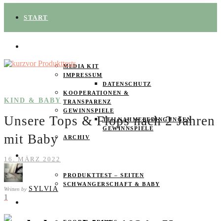
START
ÜBER UNS
MEDIA KIT
IMPRESSUM
DATENSCHUTZ
KOOPERATIONEN &
KIND & BABY
TRANSPARENZ
GEWINNSPIELE
Unsere Tops & Flops nach 2 Jahren
TEILNAHMEBEDINGUNGEN
GEWINNSPIELE
mit Baby
ARCHIV
SPAREN
16. MÄRZ 2022
PRODUKTTEST – SEITEN
SCHWANGERSCHAFT & BABY
SYLVIA
Written by
1
PRODUKTTESTER GESUCHT