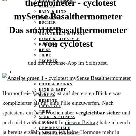
FOOD & DRINKS
BEAUTY
BABY & KIND
BLOGGER
BÜCHER
Das smarte Basalthermometer
CASHBACK
GESUNDHEIT & SPORT
HOME & LIFESTYLE
von cyclotest
KAUTION
REISE
TIERE
TECHNIK
und die mySense-App im Selbsttest.
KATEGORIEN
FOOD & DRINKS
KIND & BABY
Hormonfreie Verhütung ist auf den ersten Blick etwas
BEAUTY
REZEPTE
komplizierter als nur eine Pille einzuwerfen. Nach
LIFESTYLE
spätestens ein paar Wochen aber
vergleichbar sicher
und
TIERE
SPORT & FITNESS
auch nicht zeitintensiver. In
diesem Beitrag
habe ich euch
TECHNIK
GEWINNSPIELE
ja bereits erzählt, warum ich keine Hormone mehr in
HAUSHALTSGERÄTE