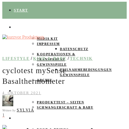
START
ÜBER UNS
MEDIA KIT
IMPRESSUM
DATENSCHUTZ
KOOPERATIONEN &
/
/
LIFESTYLE
KIND & BABY
TECHNIK
TRANSPARENZ
GEWINNSPIELE
cyclotest mySense
TEILNAHMEBEDINGUNGEN
GEWINNSPIELE
Basalthermometer
ARCHIV
SPAREN
4. OKTOBER 2021
PRODUKTTEST – SEITEN
SCHWANGERSCHAFT & BABY
SYLVIA
Written by
1
PRODUKTTESTER GESUCHT