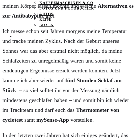
KAFFEEMASCHINEN & CO
meinen Körper lassen möchte und welche
Alternativen es
FOTOS UND FOTOBÜCHER
AUTOS
zur Antibabypille
gibt.
REISE
BOXEN
Ich messe schon seit Jahren morgens meine Temperatur
KIND & KEGEL
und tracke meinen Zyklus. Nach der Geburt unseres
Sohnes war das aber erstmal nicht möglich, da meine
Schlafzeiten zu unregelmäßig waren und somit keine
eindeutigen Ergebnisse erzielt werden konnten. Jetzt
komme ich aber wieder auf
fünf Stunden Schlaf am
Stück
– so viel solltet ihr vor der Messung nämlich
mindestens geschlafen haben – und somit bin ich wieder
im Trackteam und darf euch das
Thermometer von
cyclotest
samt
mySense-App
vorstellen.
In den letzten zwei Jahren hat sich einiges geändert, das