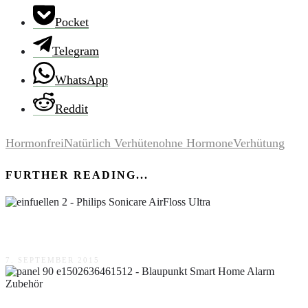
Pocket
Telegram
WhatsApp
Reddit
Hormonfrei
Natürlich Verhüten
ohne Hormone
Verhütung
FURTHER READING...
Philips Sonicare AirFloss Ultra
7. SEPTEMBER 2015