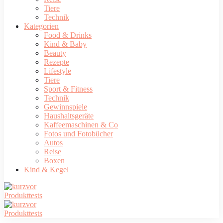
Tiere
Technik
Kategorien
Food & Drinks
Kind & Baby
Beauty
Rezepte
Lifestyle
Tiere
Sport & Fitness
Technik
Gewinnspiele
Haushaltsgeräte
Kaffeemaschinen & Co
Fotos und Fotobücher
Autos
Reise
Boxen
Kind & Kegel