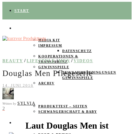
START
ÜBER UNS
MEDIA KIT
IMPRESSUM
DATENSCHUTZ
KOOPERATIONEN &
/
/
/
BEAUTY
LIFESTYLE
MEN
VIDEOS
TRANSPARENZ
GEWINNSPIELE
Douglas Men Pflegeserie
TEILNAHMEBEDINGUNGEN
GEWINNSPIELE
ARCHIV
14. JUNI 2016
SPAREN
SYLVIA
Written by
PRODUKTTEST – SEITEN
2
SCHWANGERSCHAFT & BABY
Laut Douglas Men ist
PRODUKTTESTER GESUCHT