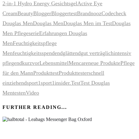
2-in-1 Hydro Energy Gesichtsgel
Active Eye
Cream
Beauty
Blogger
Bloggertest
Brandnooz
Codecheck
Douglas Men
Douglas Men
Douglas Men im Test
Douglas
Men Pflegeserie
Erfahrungen Douglas
Men
Feuchtigkeitspflege
Men
feuchtigkeitsspendend
glättend
gut verträglich
intensiv
pflegend
kurzvor
Lebensmittel
Mencare
neue Produkte
Pflege
für den Mann
Produkttest
Produkttester
schnell
einziehend
sport1
sport1insider.
Test
Test Douglas
Men
testen
Video
FURTHER READING...
Leabags Messenger Bag Oxford