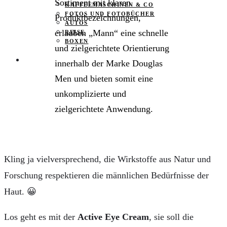
Sortiment mit klaren
KAFFEEMASCHINEN & CO
FOTOS UND FOTOBÜCHER
Produktbezeichnungen,
AUTOS
erlauben „Mann“ eine schnelle
REISE
BOXEN
und zielgerichtete Orientierung
KIND & KEGEL
innerhalb der Marke Douglas
Men und bieten somit eine
unkomplizierte und
zielgerichtete Anwendung.
Kling ja vielversprechend, die Wirkstoffe aus Natur und
Forschung respektieren die männlichen Bedürfnisse der
Haut. 😀
Los geht es mit der
Active Eye Cream
, sie soll die