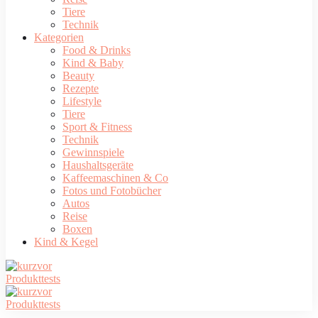
Tiere
Technik
Kategorien
Food & Drinks
Kind & Baby
Beauty
Rezepte
Lifestyle
Tiere
Sport & Fitness
Technik
Gewinnspiele
Haushaltsgeräte
Kaffeemaschinen & Co
Fotos und Fotobücher
Autos
Reise
Boxen
Kind & Kegel