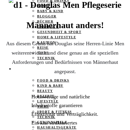
FOOD & DRINKS
BEAUTY
BABY & KIND
BLOGGER
BÜCHER
Männerhaut anders!
CASHBACK
GESUNDHEIT & SPORT
HOME & LIFESTYLE
Aus diesem Grund hat Douglas seine Herren-Linie Men
KAUTION
REISE
weiterentwickelt und diese genau an die speziellen
TIERE
TECHNIK
Anforderungen und Bedürfnissen von Männerhaut
KATEGORIEN
angepasst.
FOOD & DRINKS
KIND & BABY
BEAUTY
Hochwertige und natürliche
REZEPTE
LIFESTYLE
Inhaltsstoffe garantieren
TIERE
SPORT & FITNESS
Effektivität und Verträglichkeit.
TECHNIK
Ein klar strukturiertes
GEWINNSPIELE
HAUSHALTSGERÄTE