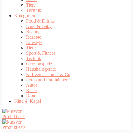
Tiere
Technik
Kategorien
Food & Drinks
Kind & Baby
Beauty
Rezepte
Lifestyle
Tiere
Sport & Fitness
Technik
Gewinnspiele
Haushaltsgeräte
Kaffeemaschinen & Co
Fotos und Fotobücher
Autos
Reise
Boxen
Kind & Kegel