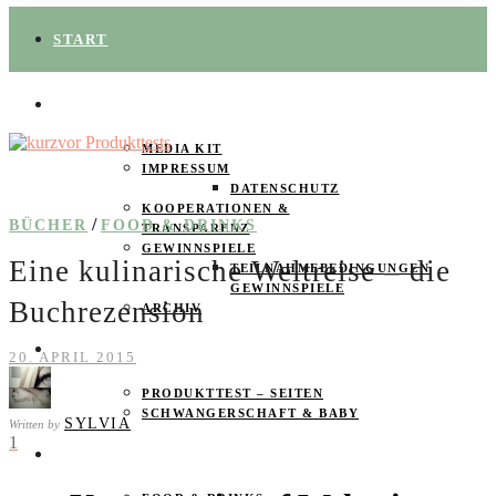
START
ÜBER UNS
MEDIA KIT
IMPRESSUM
DATENSCHUTZ
KOOPERATIONEN &
/
BÜCHER
FOOD & DRINKS
TRANSPARENZ
GEWINNSPIELE
Eine kulinarische Weltreise – die
TEILNAHMEBEDINGUNGEN
GEWINNSPIELE
Buchrezension
ARCHIV
SPAREN
20. APRIL 2015
PRODUKTTEST – SEITEN
SCHWANGERSCHAFT & BABY
SYLVIA
Written by
1
PRODUKTTESTER GESUCHT