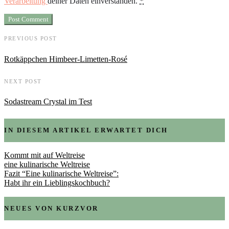
Verarbeitung
deiner Daten einverstanden.
*
PREVIOUS POST
Rotkäppchen Himbeer-Limetten-Rosé
NEXT POST
Sodastream Crystal im Test
IN DIESEM ARTIKEL ERWARTET DICH
Kommt mit auf Weltreise
eine kulinarische Weltreise
Fazit “Eine kulinarische Weltreise”:
Habt ihr ein Lieblingskochbuch?
NEUES VON KURZVOR