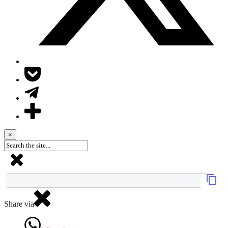
×
Share via