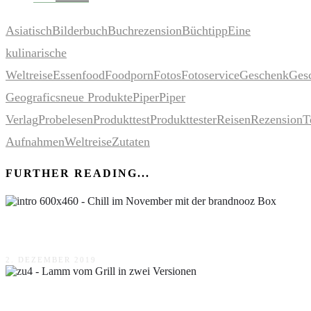
Asiatisch
Bilderbuch
Buchrezension
Büchtipp
Eine
kulinarische
Weltreise
Essen
food
Foodporn
Fotos
Fotoservice
Geschenk
Ges
Geografics
neue Produkte
Piper
Piper
Verlag
Probelesen
Produkttest
Produkttester
Reisen
Rezension
T
Aufnahmen
Weltreise
Zutaten
FURTHER READING...
Chill im November mit der brandnooz Box
2. DEZEMBER 2019
Lamm vom Grill in zwei Versionen