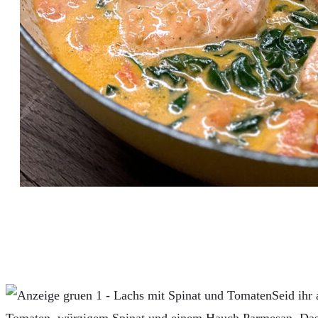
AUTOS
REISE
BOXEN
KIND & KEGEL
Seid ihr