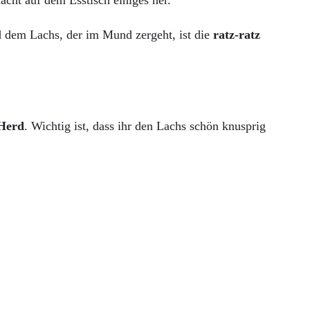
cht auf dem Esstisch einiges her.
 dem Lachs, der im Mund zergeht, ist die
ratz-ratz
Herd
. Wichtig ist, dass ihr den Lachs schön knusprig