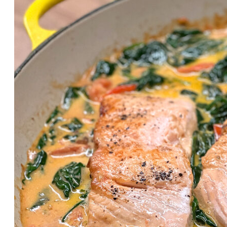
BABY & KIND
BLOGGER
BÜCHER
CASHBACK
GESUNDHEIT & SPORT
HOME & LIFESTYLE
KAUTION
REISE
TIERE
TECHNIK
KATEGORIEN
FOOD & DRINKS
KIND & BABY
BEAUTY
REZEPTE
LIFESTYLE
TIERE
SPORT & FITNESS
TECHNIK
GEWINNSPIELE
HAUSHALTSGERÄTE
KAFFEEMASCHINEN & CO
FOTOS UND FOTOBÜCHER