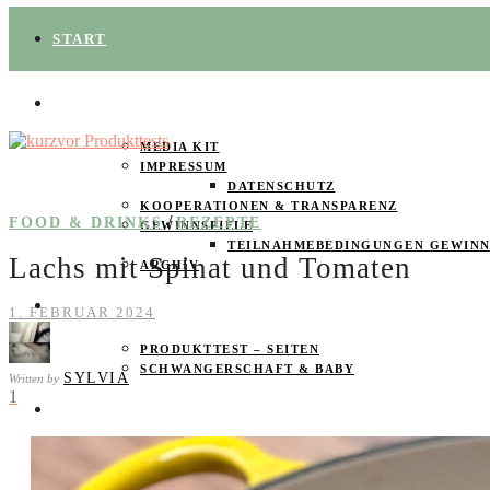
START
ÜBER UNS
MEDIA KIT
IMPRESSUM
DATENSCHUTZ
KOOPERATIONEN & TRANSPARENZ
/
FOOD & DRINKS
REZEPTE
GEWINNSPIELE
TEILNAHMEBEDINGUNGEN GEWINN
Lachs mit Spinat und Tomaten
ARCHIV
SPAREN
1. FEBRUAR 2024
PRODUKTTEST – SEITEN
SCHWANGERSCHAFT & BABY
SYLVIA
Written by
1
PRODUKTTESTER GESUCHT
FOOD & DRINKS
BEAUTY