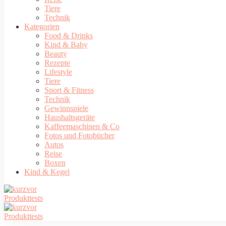
Tiere
Technik
Kategorien
Food & Drinks
Kind & Baby
Beauty
Rezepte
Lifestyle
Tiere
Sport & Fitness
Technik
Gewinnspiele
Haushaltsgeräte
Kaffeemaschinen & Co
Fotos und Fotobücher
Autos
Reise
Boxen
Kind & Kegel