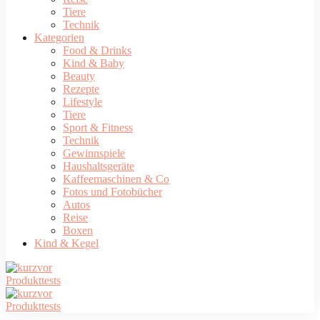
Tiere
Technik
Kategorien
Food & Drinks
Kind & Baby
Beauty
Rezepte
Lifestyle
Tiere
Sport & Fitness
Technik
Gewinnspiele
Haushaltsgeräte
Kaffeemaschinen & Co
Fotos und Fotobücher
Autos
Reise
Boxen
Kind & Kegel