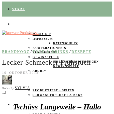
START
ÜBER UNS
MEDIA KIT
IMPRESSUM
DATENSCHUTZ
KOOPERATIONEN &
/
/
BRANDNOOZ
FOOD & DRINKS
REZEPTE
TRANSPARENZ
GEWINNSPIELE
Lecker-Schmecker Frühstück
TEILNAHMEBEDINGUNGEN
GEWINNSPIELE
ARCHIV
19. OKTOBER 2015
SPAREN
SYLVIA
Written by
PRODUKTTEST – SEITEN
13
SCHWANGERSCHAFT & BABY
Tschüss Langeweile – Hallo
PRODUKTTESTER GESUCHT