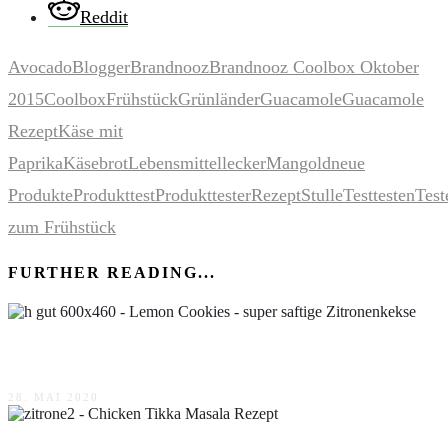
Reddit
Avocado
Blogger
Brandnooz
Brandnooz Coolbox Oktober
2015
Coolbox
Frühstück
Grünländer
Guacamole
Guacamole
Rezept
Käse mit
Paprika
Käsebrot
Lebensmittel
lecker
Mangold
neue
Produkte
Produkttest
Produkttester
Rezept
Stulle
Test
testen
Test
zum Frühstück
FURTHER READING...
Lemon Cookies – super saftige Zitronenkekse
28. MAI 2020