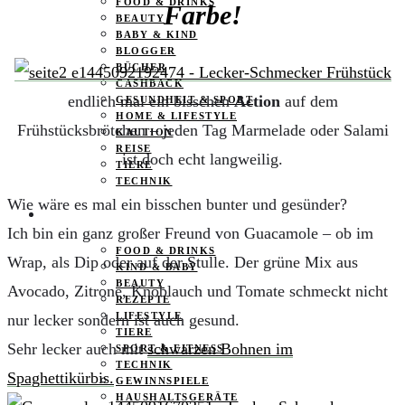
FOOD & DRINKS
Farbe!
BEAUTY
BABY & KIND
BLOGGER
BÜCHER
CASHBACK
endlich mal ein bisschen
Action
auf dem
GESUNDHEIT & SPORT
HOME & LIFESTYLE
Frühstücksbrötchen – jeden Tag Marmelade oder Salami
KAUTION
REISE
ist doch echt langweilig.
TIERE
TECHNIK
Wie wäre es mal ein bisschen bunter und gesünder?
KATEGORIEN
Ich bin ein ganz großer Freund von Guacamole – ob im
FOOD & DRINKS
Wrap, als Dip oder auf der Stulle. Der grüne Mix aus
KIND & BABY
BEAUTY
Avocado, Zitrone, Knoblauch und Tomate schmeckt nicht
REZEPTE
LIFESTYLE
nur lecker sondern ist auch gesund.
TIERE
Sehr lecker auch mit
schwarzen Bohnen im
SPORT & FITNESS
TECHNIK
Spaghettikürbis.
GEWINNSPIELE
HAUSHALTSGERÄTE