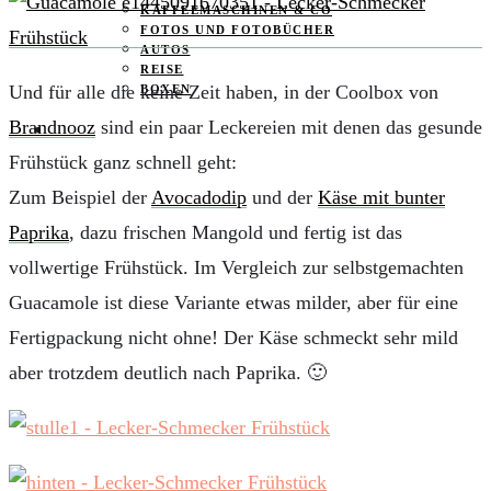
KAFFEEMASCHINEN & CO
FOTOS UND FOTOBÜCHER
AUTOS
REISE
Und für alle die keine Zeit haben, in der Coolbox von
BOXEN
Brandnooz
sind ein paar Leckereien mit denen das gesunde
KIND & KEGEL
Frühstück ganz schnell geht:
Zum Beispiel der
Avocadodip
und der
Käse mit bunter
Paprika
, dazu frischen Mangold und fertig ist das
vollwertige Frühstück. Im Vergleich zur selbstgemachten
Guacamole ist diese Variante etwas milder, aber für eine
Fertigpackung nicht ohne! Der Käse schmeckt sehr mild
aber trotzdem deutlich nach Paprika. 🙂