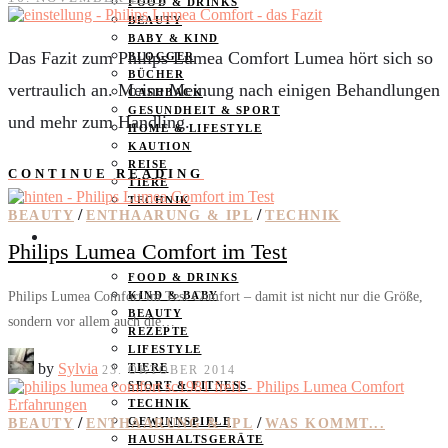
FOOD & DRINKS
BEAUTY
BABY & KIND
Das Fazit zum Philips Lumea Comfort Lumea hört sich so
BLOGGER
BÜCHER
vertraulich an. Meine Meinung nach einigen Behandlungen
CASHBACK
GESUNDHEIT & SPORT
und mehr zum Handling.
HOME & LIFESTYLE
KAUTION
REISE
CONTINUE READING
TIERE
TECHNIK
/
/
BEAUTY
ENTHAARUNG & IPL
TECHNIK
KATEGORIEN
Philips Lumea Comfort im Test
FOOD & DRINKS
Philips Lumea Comfort im Test Comfort – damit ist nicht nur die Größe,
KIND & BABY
BEAUTY
sondern vor allem auch die…
REZEPTE
LIFESTYLE
by
Sylvia
TIERE
23. OKTOBER 2014
SPORT & FITNESS
TECHNIK
/
/
GEWINNSPIELE
BEAUTY
ENTHAARUNG & IPL
WAS KOMMT...
HAUSHALTSGERÄTE