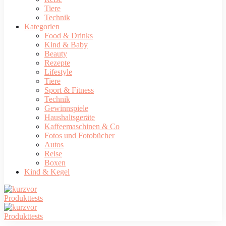
Tiere
Technik
Kategorien
Food & Drinks
Kind & Baby
Beauty
Rezepte
Lifestyle
Tiere
Sport & Fitness
Technik
Gewinnspiele
Haushaltsgeräte
Kaffeemaschinen & Co
Fotos und Fotobücher
Autos
Reise
Boxen
Kind & Kegel