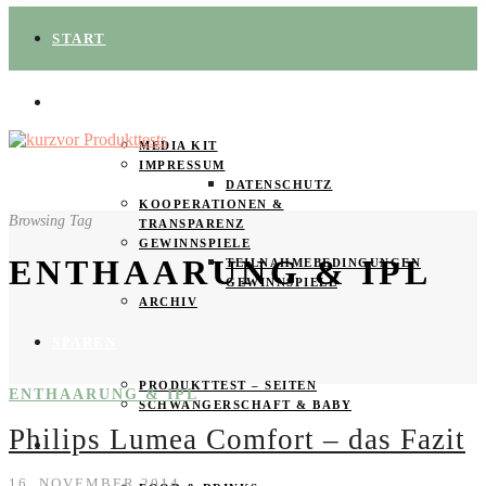
START
ÜBER UNS
MEDIA KIT
IMPRESSUM
DATENSCHUTZ
KOOPERATIONEN &
Browsing Tag
TRANSPARENZ
GEWINNSPIELE
ENTHAARUNG & IPL
TEILNAHMEBEDINGUNGEN
GEWINNSPIELE
ARCHIV
SPAREN
PRODUKTTEST – SEITEN
ENTHAARUNG & IPL
SCHWANGERSCHAFT & BABY
Philips Lumea Comfort – das Fazit
PRODUKTTESTER GESUCHT
16. NOVEMBER 2014