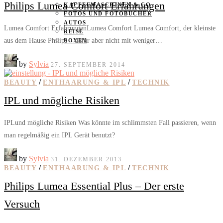
Philips Lumea Comfort Erfahrungen
KAFFEEMASCHINEN & CO
FOTOS UND FOTOBÜCHER
AUTOS
Lumea Comfort ErfahrungenLumea Comfort Lumea Comfort, der kleinste
REISE
aus dem Hause Philips – dafür aber nicht mit weniger…
BOXEN
KIND & KEGEL
by
Sylvia
27. SEPTEMBER 2014
/
/
BEAUTY
ENTHAARUNG & IPL
TECHNIK
IPL und mögliche Risiken
IPLund mögliche Risiken Was könnte im schlimmsten Fall passieren, wenn
man regelmäßig ein IPL Gerät benutzt?
by
Sylvia
31. DEZEMBER 2013
/
/
BEAUTY
ENTHAARUNG & IPL
TECHNIK
Philips Lumea Essential Plus – Der erste
Versuch