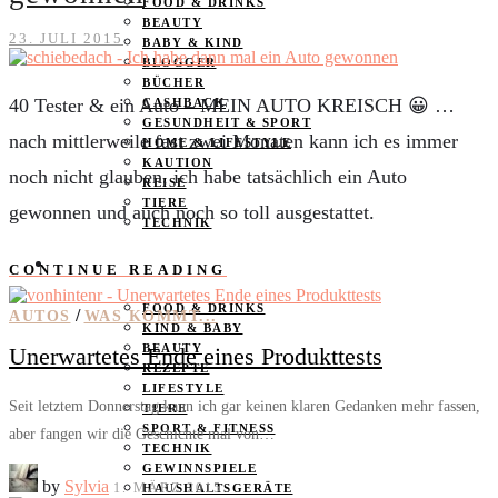
FOOD & DRINKS
BEAUTY
23. JULI 2015
BABY & KIND
BLOGGER
BÜCHER
40 Tester & ein Auto – MEIN AUTO KREISCH 😀 …
CASHBACK
GESUNDHEIT & SPORT
nach mittlerweile fast zwei Monaten kann ich es immer
HOME & LIFESTYLE
KAUTION
noch nicht glauben, ich habe tatsächlich ein Auto
REISE
TIERE
gewonnen und auch noch so toll ausgestattet.
TECHNIK
KATEGORIEN
CONTINUE READING
FOOD & DRINKS
/
AUTOS
WAS KOMMT...
KIND & BABY
BEAUTY
Unerwartetes Ende eines Produkttests
REZEPTE
LIFESTYLE
Seit letztem Donnerstag kann ich gar keinen klaren Gedanken mehr fassen,
TIERE
SPORT & FITNESS
aber fangen wir die Geschichte mal von…
TECHNIK
GEWINNSPIELE
by
Sylvia
1. MÄRZ 2015
HAUSHALTSGERÄTE