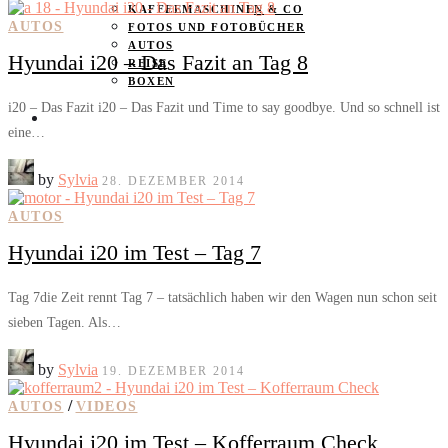
KAFFEEMASCHINEN & CO
AUTOS
FOTOS UND FOTOBÜCHER
AUTOS
Hyundai i20 – Das Fazit an Tag 8
REISE
BOXEN
i20 – Das Fazit i20 – Das Fazit und Time to say goodbye. Und so schnell ist
KIND & KEGEL
eine…
by
Sylvia
28. DEZEMBER 2014
AUTOS
Hyundai i20 im Test – Tag 7
Tag 7die Zeit rennt Tag 7 – tatsächlich haben wir den Wagen nun schon seit
sieben Tagen. Als…
by
Sylvia
19. DEZEMBER 2014
/
AUTOS
VIDEOS
Hyundai i20 im Test – Kofferraum Check