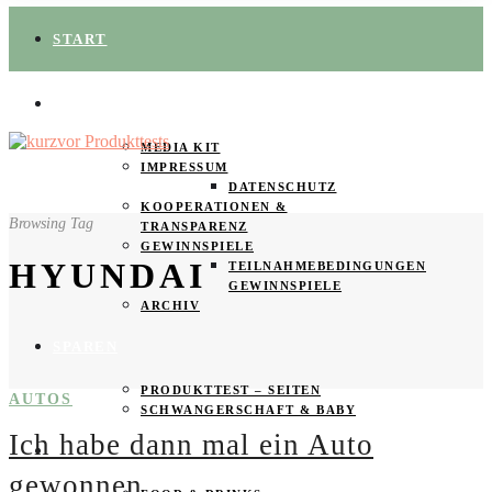
START
ÜBER UNS
MEDIA KIT
IMPRESSUM
DATENSCHUTZ
KOOPERATIONEN &
Browsing Tag
TRANSPARENZ
GEWINNSPIELE
HYUNDAI
TEILNAHMEBEDINGUNGEN
GEWINNSPIELE
ARCHIV
SPAREN
PRODUKTTEST – SEITEN
AUTOS
SCHWANGERSCHAFT & BABY
Ich habe dann mal ein Auto
PRODUKTTESTER GESUCHT
gewonnen