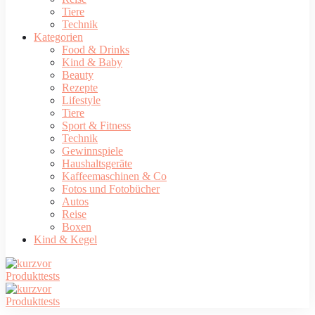
Tiere
Technik
Kategorien
Food & Drinks
Kind & Baby
Beauty
Rezepte
Lifestyle
Tiere
Sport & Fitness
Technik
Gewinnspiele
Haushaltsgeräte
Kaffeemaschinen & Co
Fotos und Fotobücher
Autos
Reise
Boxen
Kind & Kegel