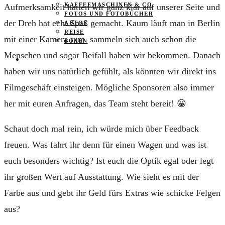
KAFFEEMASCHINEN & CO
Aufmerksamkeit hatten wir ganz klar auf unserer Seite und
FOTOS UND FOTOBÜCHER
der Dreh hat echt Spaß gemacht. Kaum läuft man in Berlin
AUTOS
REISE
mit einer Kamera rum, sammeln sich auch schon die
BOXEN
Menschen und sogar Beifall haben wir bekommen. Danach
KIND & KEGEL
haben wir uns natürlich gefühlt, als könnten wir direkt ins
Filmgeschäft einsteigen. Mögliche Sponsoren also immer
her mit euren Anfragen, das Team steht bereit! 😀
Schaut doch mal rein, ich würde mich über Feedback
freuen. Was fahrt ihr denn für einen Wagen und was ist
euch besonders wichtig? Ist euch die Optik egal oder legt
ihr großen Wert auf Ausstattung. Wie sieht es mit der
Farbe aus und gebt ihr Geld fürs Extras wie schicke Felgen
aus?