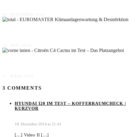
Hyundai i20 im Test – Kofferraum Check
18. DEZEMBER 2014
EUROMASTER Klimaanlagenwartung & Desinfektion
10. JUNI 2016
Citroën C4 Cactus im Test – Das Platzangebot
17. MÄRZ 2015
3 COMMENTS
HYUNDAI I20 IM TEST – KOFFERRAUMCHECK |
KURZVOR
18. Dezember 2014 at 21:41
[…] Video II […]