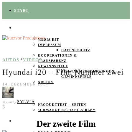
START
ÜBER UNS
MEDIA KIT
IMPRESSUM
DATENSCHUTZ
KOOPERATIONEN &
/
AUTOS
VIDEOS
TRANSPARENZ
GEWINNSPIELE
Hyundai i20 – Film Nummer zwei
TEILNAHMEBEDINGUNGEN
GEWINNSPIELE
ARCHIV
14. DEZEMBER 2014
SPAREN
SYLVIA
Written by
PRODUKTTEST – SEITEN
3
SCHWANGERSCHAFT & BABY
Der zweite Film
PRODUKTTESTER GESUCHT