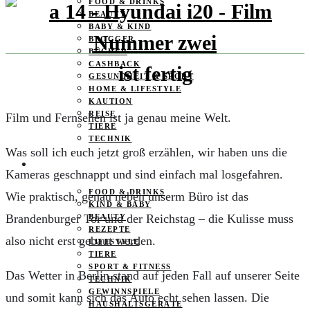
FOOD & DRINKS
BEAUTY
BABY & KIND
BLOGGER
BÜCHER
CASHBACK
ist fertig
GESUNDHEIT & SPORT
HOME & LIFESTYLE
KAUTION
REISE
Film und Fernsehen ist ja genau meine Welt.
TIERE
TECHNIK
Was soll ich euch jetzt groß erzählen, wir haben uns die
KATEGORIEN
Kameras geschnappt und sind einfach mal losgefahren.
FOOD & DRINKS
Wie praktisch, genau neben unserm Büro ist das
KIND & BABY
Brandenburger Tor und der Reichstag – die Kulisse muss
BEAUTY
REZEPTE
also nicht erst gebaut werden.
LIFESTYLE
TIERE
SPORT & FITNESS
Das Wetter in Berlin stand auf jeden Fall auf unserer Seite
TECHNIK
GEWINNSPIELE
und somit kann sich das Auto echt sehen lassen. Die
HAUSHALTSGERÄTE