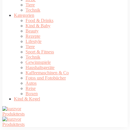
Tiere
Technik
Kategorien
Food & Drinks
Kind & Baby
Beauty
Rezepte
Lifestyle
Tiere
Sport & Fitness
Technik
Gewinnspiele
Haushaltsgeräte
Kaffeemaschinen & Co
Fotos und Fotobücher
Autos
Reise
Boxen
Kind & Kegel