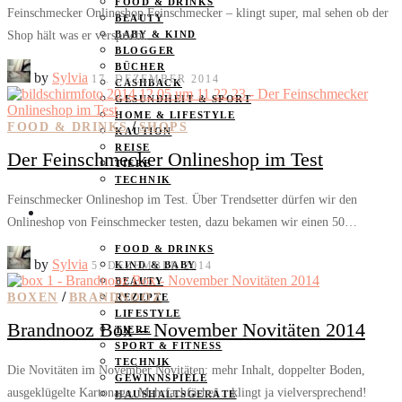
FOOD & DRINKS
Feinschmecker Onlineshop Feinschmecker – klingt super, mal sehen ob der
BEAUTY
Shop hält was er verspricht.
BABY & KIND
BLOGGER
BÜCHER
by
Sylvia
17. DEZEMBER 2014
CASHBACK
GESUNDHEIT & SPORT
HOME & LIFESTYLE
/
FOOD & DRINKS
SHOPS
KAUTION
REISE
Der Feinschmecker Onlineshop im Test
TIERE
TECHNIK
Feinschmecker Onlineshop im Test. Über Trendsetter dürfen wir den
KATEGORIEN
Onlineshop von Feinschmecker testen, dazu bekamen wir einen 50…
FOOD & DRINKS
by
Sylvia
5. DEZEMBER 2014
KIND & BABY
BEAUTY
/
BOXEN
BRANDNOOZ
REZEPTE
LIFESTYLE
Brandnooz Box – November Novitäten 2014
TIERE
SPORT & FITNESS
TECHNIK
Die Novitäten im November Novitäten: mehr Inhalt, doppelter Boden,
GEWINNSPIELE
ausgeklügelte Kartonage, Mehrfachfächer... klingt ja vielversprechend!
HAUSHALTSGERÄTE