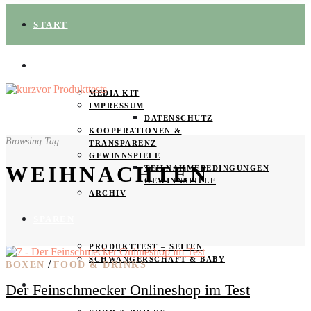
START
ÜBER UNS
MEDIA KIT
IMPRESSUM
DATENSCHUTZ
KOOPERATIONEN &
Browsing Tag
TRANSPARENZ
GEWINNSPIELE
WEIHNACHTEN
TEILNAHMEBEDINGUNGEN
GEWINNSPIELE
ARCHIV
SPAREN
PRODUKTTEST – SEITEN
SCHWANGERSCHAFT & BABY
/
BOXEN
FOOD & DRINKS
PRODUKTTESTER GESUCHT
Der Feinschmecker Onlineshop im Test