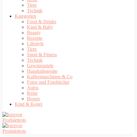
Tiere
Technik
Kategorien
Food & Drinks
Kind & Baby
Beauty
Rezepte
Lifestyle
Tiere
Sport & Fitness
Technik
Gewinnspiele
Haushaltsgeräte
Kaffeemaschinen & Co
Fotos und Fotobücher
Autos
Reise
Boxen
Kind & Kegel