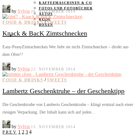
KAFFEEMASCHINEN & CO
FOTOS UND FOTOBÜCHER
by
Sylvia
29. NOVEMBER 2014
AUTOS
REISE
/
FOOD & DRINKS
SWEETS
BOXEN
Knack & BacK Zimtschnecken
KIND & KEGEL
Easy-PeasyZimtschnecken Wer liebt sie nicht Zimtschnecken – direkt aus
dem Ofen!?
by
Sylvia
22. NOVEMBER 2014
/
FOOD & DRINKS
SWEETS
Lambertz Geschenktruhe – der Geschenktipp
Die Geschenktruhe von Lamberts Geschenktruhe – klingt erstmal nach einer
riesigen Verpackung. Der Inhalt kann sich auf jeden…
by
Sylvia
15. NOVEMBER 2014
1
2
3
4
PREV