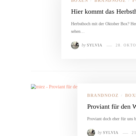
BOXEN
BRANDNOOZ
F
/
/
Hier kommt das Herbst
Herbsthoch mit der Oktober Box? Herb
sehen…
by
SYLVIA
28. OKTO
BRANDNOOZ
BOX
/
Proviant für den
Proviant doch eher für uns bi
by
SYLVIA
2