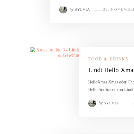
by
SYLVIA
22. NOVEMBE
FOOD & DRINKS
/
Lindt Hello Xma
HelloXmas Xmas oder Chris
Hello Sortiment von Lind
by
SYLVIA