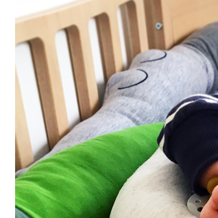
BABY & KIND
BLOGGER
BÜCHER
CASHBACK
GESUNDHEIT & SPORT
HOME & LIFESTYLE
KAUTION
REISE
TIERE
TECHNIK
KATEGORIEN
FOOD & DRINKS
KIND & BABY
BEAUTY
REZEPTE
LIFESTYLE
TIERE
SPORT & FITNESS
TECHNIK
GEWINNSPIELE
HAUSHALTSGERÄTE
KAFFEEMASCHINEN & CO
FOTOS UND FOTOBÜCHER