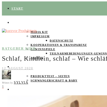
START
ÜBER UNS
MEDIA KIT
IMPRESSUM
DATENSCHUTZ
KOOPERATIONEN & TRANSPARENZ
RATGEBER KIND
GEWINNSPIELE
TEILNAHMEBEDINGUNGEN GEWINN
Schlaf, Kindlein, schlaf – Wie schl
ARCHIV
SPAREN
12. AUGUST 2020
PRODUKTTEST – SEITEN
SCHWANGERSCHAFT & BABY
SYLVIA
Written by
1
PRODUKTTESTER GESUCHT
FOOD & DRINKS
BEAUTY