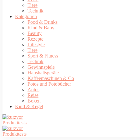
Tiere
Technik
Kategorien
Food & Drinks
Kind & Baby
Beauty
Rezepte
Lifestyle
Tiere
Sport & Fitness
Technik
Gewinnspiele
Haushaltsgeräte
Kaffeemaschinen & Co
Fotos und Fotobücher
Autos
Reise
Boxen
Kind & Kegel