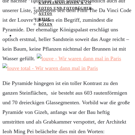
die nächste ‘Tourifalle’ steht selbstverständlich auch auf
KAFFEEMASCHINEN & CO
FOTOS UND FOTOBÜCHER
unserer Liste, spätestens seit dem Film
The Da Vinci Code
AUTOS
ist der Louvre für jeden ein Begriff, zumindest die
REISE
BOXEN
Pyramide. Der ehemalige Königspalast erschlägt uns
KIND & KEGEL
optisch erstmal, heller Sandstein soweit das Auge reicht –
kein Baum, keine Pflanzen nichtmal der Brunnen ist mit
Wasser gefüllt.
Die Pyramide hingegen ist ein toller Kontrast zu den
ganzen Steinflächen, sie
besteht aus 603 rautenförmigen
und 70 dreieckigen Glassegmenten. Vorbild war die große
Pyramide von Gizeh, anfangs war der Bau heftig
umstritten und als Grabkammer verspottet, der Architekt
Ieoh Ming Pei belächelte dies mit den Worten: