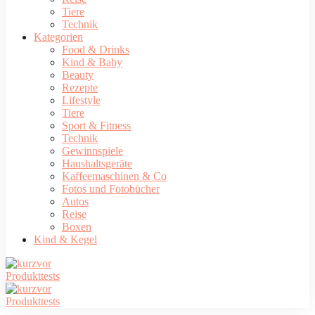
Tiere
Technik
Kategorien
Food & Drinks
Kind & Baby
Beauty
Rezepte
Lifestyle
Tiere
Sport & Fitness
Technik
Gewinnspiele
Haushaltsgeräte
Kaffeemaschinen & Co
Fotos und Fotobücher
Autos
Reise
Boxen
Kind & Kegel