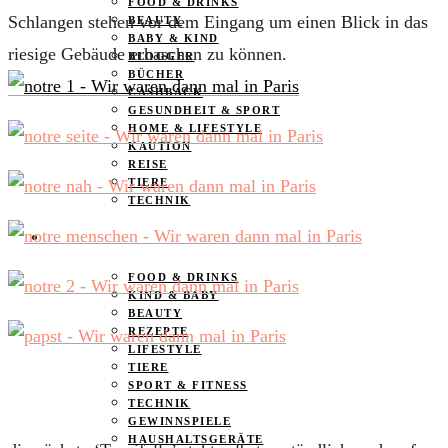
FOOD & DRINKS
Schlangen stehen vor dem Eingang um einen Blick in das
BEAUTY
BABY & KIND
riesige Gebäude erhaschen zu können.
BLOGGER
BÜCHER
CASHBACK
GESUNDHEIT & SPORT
HOME & LIFESTYLE
KAUTION
REISE
TIERE
TECHNIK
KATEGORIEN
FOOD & DRINKS
KIND & BABY
BEAUTY
REZEPTE
LIFESTYLE
TIERE
SPORT & FITNESS
TECHNIK
GEWINNSPIELE
HAUSHALTSGERÄTE