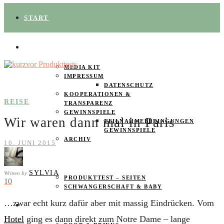
START
ÜBER UNS
MEDIA KIT
IMPRESSUM
DATENSCHUTZ
KOOPERATIONEN &
REISE
TRANSPARENZ
GEWINNSPIELE
Wir waren dann mal in Paris
TEILNAHMEBEDINGUNGEN
GEWINNSPIELE
ARCHIV
10. JUNI 2015
SPAREN
SYLVIA
Written by
PRODUKTTEST – SEITEN
10
SCHWANGERSCHAFT & BABY
…zwar echt kurz dafür aber mit massig Eindrücken. Vom
PRODUKTTESTER GESUCHT
Hotel
ging es dann direkt zum Notre Dame – lange