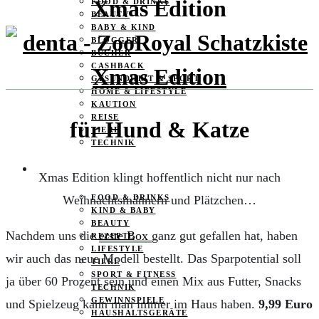
Xmas Edition
FOOD & DRINKS
BEAUTY
BABY & KIND
BLOGGER
BÜCHER
CASHBACK
GESUNDHEIT & SPORT
HOME & LIFESTYLE
KAUTION
REISE
für Hund & Katze
TIERE
TECHNIK
KATEGORIEN
Xmas Edition klingt hoffentlich nicht nur nach
Weihnachtsmännern und Plätzchen…
FOOD & DRINKS
KIND & BABY
BEAUTY
Nachdem uns die
erste Box
ganz gut gefallen hat, haben
REZEPTE
LIFESTYLE
wir auch das neue Modell bestellt. Das Sparpotential soll
TIERE
SPORT & FITNESS
ja über 60 Prozent sein und einen Mix aus Futter, Snacks
TECHNIK
GEWINNSPIELE
und Spielzeug kann man immer im Haus haben.
9,99 Euro
HAUSHALTSGERÄTE