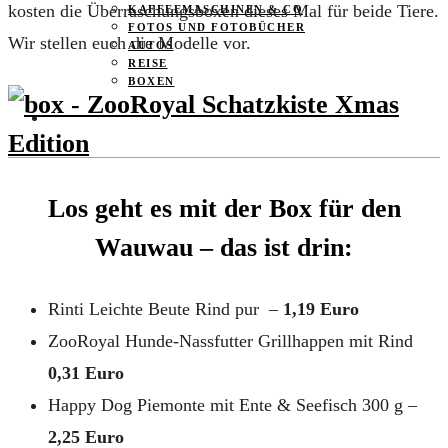
kosten die Überraschungsboxen dieses Mal für beide Tiere.
KAFFEEMASCHINEN & CO
FOTOS UND FOTOBÜCHER
Wir stellen euch die Modelle vor.
AUTOS
REISE
BOXEN
KIND & KEGEL
Los geht es mit der Box für den
Wauwau – das ist drin:
Rinti Leichte Beute Rind pur –
1,19 Euro
ZooRoyal Hunde-Nassfutter Grillhappen mit Rind
0,31 Euro
Happy Dog Piemonte mit Ente & Seefisch 300 g –
2,25 Euro