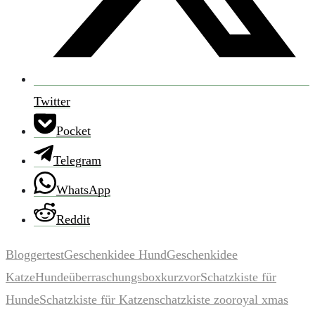
Twitter
Pocket
Telegram
WhatsApp
Reddit
Bloggertest
Geschenkidee Hund
Geschenkidee
Katze
Hundeüberraschungsbox
kurzvor
Schatzkiste für
Hunde
Schatzkiste für Katzen
schatzkiste zooroyal xmas