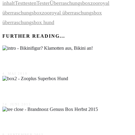
inhalt
Test
testen
Tester
Überraschungsbox
zooroyal
überraschungsbox
zooroyal überraschungsbox
überraschungsbox hund
FURTHER READING...
Bikinifigur? Klamotten aus, Bikini an!
4. MAI 2019
Zooplus Superbox Hund
24. JUNI 2015
Brandnooz Genuss Box Herbst 2015
8. SEPTEMBER 2015