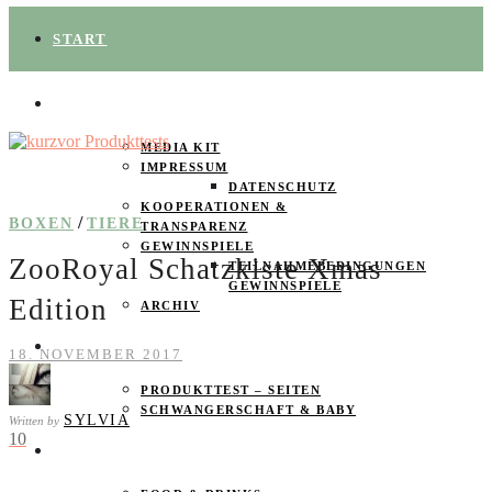
START
ÜBER UNS
MEDIA KIT
IMPRESSUM
DATENSCHUTZ
KOOPERATIONEN &
/
BOXEN
TIERE
TRANSPARENZ
GEWINNSPIELE
ZooRoyal Schatzkiste Xmas
TEILNAHMEBEDINGUNGEN
GEWINNSPIELE
Edition
ARCHIV
SPAREN
18. NOVEMBER 2017
PRODUKTTEST – SEITEN
SCHWANGERSCHAFT & BABY
SYLVIA
Written by
10
PRODUKTTESTER GESUCHT