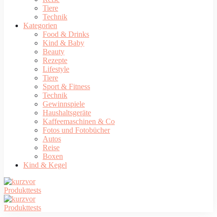
Tiere
Technik
Kategorien
Food & Drinks
Kind & Baby
Beauty
Rezepte
Lifestyle
Tiere
Sport & Fitness
Technik
Gewinnspiele
Haushaltsgeräte
Kaffeemaschinen & Co
Fotos und Fotobücher
Autos
Reise
Boxen
Kind & Kegel