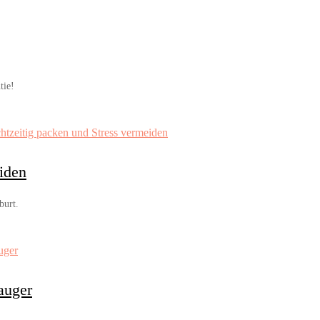
tie!
eiden
burt.
auger