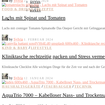
by
Sylvia
27. MÄRZ 2024
AUTOS
REISE
/
FOOD & DRINKS
REZEPTE
BOXEN
Lachs mit Spinat und Tomaten
KIND & KEGEL
Lachs mit cremiger Tomaten-Spinatsoße Das Onepot Gericht mit Gelinggaran
by
Sylvia
1. FEBRUAR 2024
/
KIND & BABY
LIFESTYLE
Kliniktasche rechtzeitig packen und Stress verm
Kliniktasche Checklist Alle wichtigen Dinge für die Zeit vor und nach der Ge
by
Sylvia
12. JANUAR 2024
/
/
HAUSHALTSGERÄTE
STAUBSAUGER
TECHNIK
AquaTrio 7000 – Kabelloser Nass- und Trockens