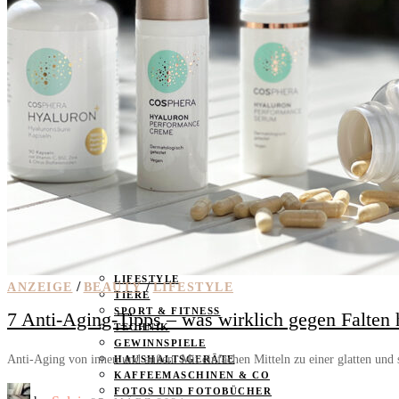
BABY & KIND
BLOGGER
BÜCHER
CASHBACK
GESUNDHEIT & SPORT
HOME & LIFESTYLE
KAUTION
REISE
TIERE
TECHNIK
KATEGORIEN
FOOD & DRINKS
KIND & BABY
BEAUTY
REZEPTE
LIFESTYLE
/
/
ANZEIGE
BEAUTY
LIFESTYLE
TIERE
SPORT & FITNESS
7 Anti-Aging-Tipps – was wirklich gegen Falten h
TECHNIK
GEWINNSPIELE
Anti-Aging von innen und außen. Mit einfachen Mitteln zu einer glatten und 
HAUSHALTSGERÄTE
KAFFEEMASCHINEN & CO
FOTOS UND FOTOBÜCHER