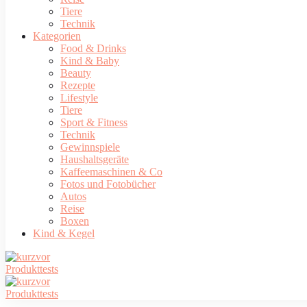
Tiere
Technik
Kategorien
Food & Drinks
Kind & Baby
Beauty
Rezepte
Lifestyle
Tiere
Sport & Fitness
Technik
Gewinnspiele
Haushaltsgeräte
Kaffeemaschinen & Co
Fotos und Fotobücher
Autos
Reise
Boxen
Kind & Kegel