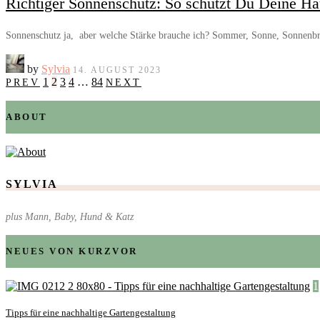
Richtiger Sonnenschutz: So schützt Du Deine H
Sonnenschutz ja, aber welche Stärke brauche ich? Sommer, Sonne, Sonnenb
by
Sylvia
14. AUGUST 2023
1
2
3
4
…
84
PREV
NEXT
ABOUT
SYLVIA
plus Mann, Baby, Hund & Katz
NEUES VON KURZVOR
1
Tipps für eine nachhaltige Gartengestaltung