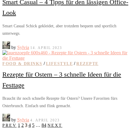
Smart Casual – 4 Tipps für den lässigen Office-
Look
Smart Casual Schick gekleidet, aber trotzdem bequem und sportlich
unterwegs.
by
Sylvia
14. APRIL 2023
/
/
FOOD & DRINKS
LIFESTYLE
REZEPTE
Rezepte für Ostern – 3 schnelle Ideen für die
Festtage
Braucht ihr noch schnelle Rezepte für Ostern? Unsere Favoriten fürs
Osterbrunch. Einfach und flink gemacht.
by
Sylvia
4. APRIL 2023
1
2
3
4
5
…
84
PREV
NEXT