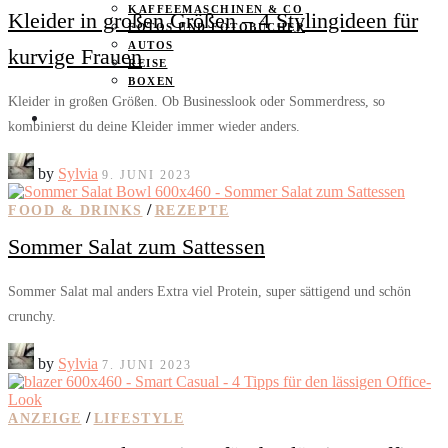
KAFFEEMASCHINEN & CO
Kleider in großen Größen – 4 Stylingideen für
FOTOS UND FOTOBÜCHER
AUTOS
kurvige Frauen
REISE
BOXEN
Kleider in großen Größen. Ob Businesslook oder Sommerdress, so
KIND & KEGEL
kombinierst du deine Kleider immer wieder anders.
by
Sylvia
9. JUNI 2023
/
FOOD & DRINKS
REZEPTE
Sommer Salat zum Sattessen
Sommer Salat mal anders Extra viel Protein, super sättigend und schön
crunchy.
by
Sylvia
7. JUNI 2023
/
ANZEIGE
LIFESTYLE