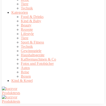
Tiere
Technik
Kategorien
Food & Drinks
Kind & Baby
Beauty
Rezepte
Lifestyle
Tiere
Sport & Fitness
Technik
Gewinnspiele
Haushaltsgeräte
Kaffeemaschinen & Co
Fotos und Fotobücher
Autos
Reise
Boxen
Kind & Kegel