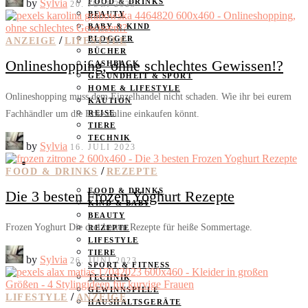
by
Sylvia
FOOD & DRINKS
20. JULI 2023
BEAUTY
BABY & KIND
/
BLOGGER
ANZEIGE
LIFESTYLE
BÜCHER
Onlineshopping, ohne schlechtes Gewissen!?
CASHBACK
GESUNDHEIT & SPORT
HOME & LIFESTYLE
Onlineshopping muss dem Einzelhandel nicht schaden. Wie ihr bei eurem
KAUTION
Fachhändler um die Ecke online einkaufen könnt.
REISE
TIERE
TECHNIK
by
Sylvia
16. JULI 2023
KATEGORIEN
/
FOOD & DRINKS
REZEPTE
FOOD & DRINKS
Die 3 besten Frozen Yoghurt Rezepte
KIND & BABY
BEAUTY
Frozen Yoghurt Die drei besten Rezepte für heiße Sommertage.
REZEPTE
LIFESTYLE
TIERE
by
Sylvia
26. JUNI 2023
SPORT & FITNESS
TECHNIK
GEWINNSPIELE
/
LIFESTYLE
ANZEIGE
HAUSHALTSGERÄTE