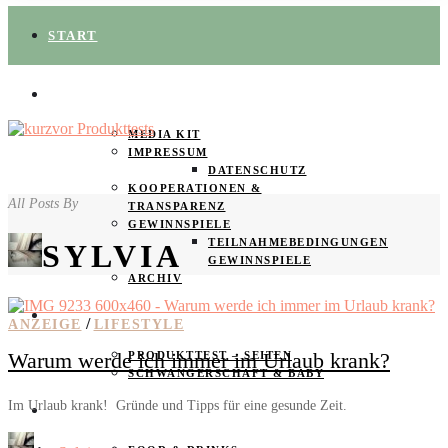
START
ÜBER UNS
MEDIA KIT
IMPRESSUM
DATENSCHUTZ
KOOPERATIONEN &
All Posts By
TRANSPARENZ
GEWINNSPIELE
TEILNAHMEBEDINGUNGEN
SYLVIA
GEWINNSPIELE
ARCHIV
SPAREN
/
ANZEIGE
LIFESTYLE
Warum werde ich immer im Urlaub krank?
PRODUKTTEST – SEITEN
SCHWANGERSCHAFT & BABY
Im Urlaub krank! Gründe und Tipps für eine gesunde Zeit.
PRODUKTTESTER GESUCHT