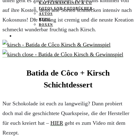
unten geht es zum Gewinnspiel! Kokosfans kommen voll
KAFFEEMASCHINEN & CO
FOTOS UND FOTOBÜCHER
auf ihre Kosten, denn alle Sorten schmecken intensiv nach
AUTOS
Kokosnuss! Die Füllung ist cremig und die neuste Kreation
REISE
BOXEN
schmeckt wunderbar fruchtig nach Kirsch.
KIND & KEGEL
Batida de Côco + Kirsch
Schichtdessert
Nur Schokolade ist euch zu langweilig? Dann probiert
doch mal die geschichtete Quarkspeise, die der Hersteller
für euch kreiert hat –
HIER
geht es zum Video mit dem
Rezept.