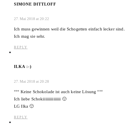
SIMONE DITTLOFF
27. Mai 2018 at 20:22
Ich muss gewinnen weil die Schogetten einfach lecker sind.
Ich mag sie sehr.
REPLY
ILKA :-)
27. Mai 2018 at 20:28
°°° Keine Schokolade ist auch keine Lösung °°°
Ich liebe Schokiiiiiiiiiiiiiii 🙂
LG Ilka 🙂
REPLY