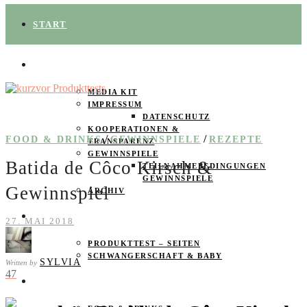
START
ÜBER UNS
MEDIA KIT
IMPRESSUM
DATENSCHUTZ
KOOPERATIONEN &
/
/
FOOD & DRINKS
GEWINNSPIELE
REZEPTE
TRANSPARENZ
GEWINNSPIELE
Batida de Côco Kirsch &
TEILNAHMEBEDINGUNGEN
GEWINNSPIELE
Gewinnspiel
ARCHIV
SPAREN
27. MAI 2018
PRODUKTTEST – SEITEN
SCHWANGERSCHAFT & BABY
SYLVIA
Written by
47
PRODUKTTESTER GESUCHT