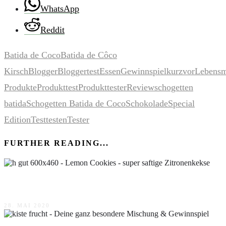
WhatsApp
Reddit
Batida de Coco
Batida de Côco
Kirsch
Blogger
Bloggertest
Essen
Gewinnspiel
kurzvor
Lebensm
Produkte
Produkttest
Produkttester
Review
schogetten
batida
Schogetten Batida de Coco
Schokolade
Special
Edition
Test
testen
Tester
FURTHER READING...
Lemon Cookies – super saftige Zitronenkekse
28. MAI 2020