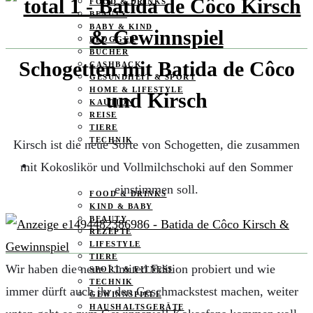
FOOD & DRINKS
BEAUTY
BABY & KIND
BLOGGER
BÜCHER
Schogetten mit Batida de Côco
CASHBACK
GESUNDHEIT & SPORT
HOME & LIFESTYLE
und Kirsch
KAUTION
REISE
TIERE
TECHNIK
Kirsch ist die neue Sorte von Schogetten, die zusammen
mit Kokoslikör und Vollmilchschoki auf den Sommer
KATEGORIEN
einstimmen soll.
FOOD & DRINKS
KIND & BABY
BEAUTY
REZEPTE
LIFESTYLE
TIERE
Wir haben die neue Limited Edition probiert und wie
SPORT & FITNESS
TECHNIK
immer dürft auch ihr den Geschmackstest machen, weiter
GEWINNSPIELE
HAUSHALTSGERÄTE