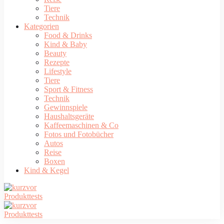
Tiere
Technik
Kategorien
Food & Drinks
Kind & Baby
Beauty
Rezepte
Lifestyle
Tiere
Sport & Fitness
Technik
Gewinnspiele
Haushaltsgeräte
Kaffeemaschinen & Co
Fotos und Fotobücher
Autos
Reise
Boxen
Kind & Kegel