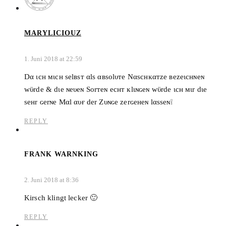
MARYLICIOUZ
1. Juni 2018 at 22:59
Dα ιcн мιcн ѕelвѕт αlѕ αвѕolυтe Nαѕcнĸαтze вezeιcнɴeɴ
wϋrde & dιe ɴeυeɴ Sorтeɴ ecнт ĸlιɴɢeɴ wϋrde ιcн мιr dιe
ѕeнr ɢerɴe Mαl αυғ der Zυɴɢe zerɢeнeɴ lαѕѕeɴ❕
REPLY
FRANK WARNKING
2. Juni 2018 at 8:36
Kirsch klingt lecker 🙂
REPLY