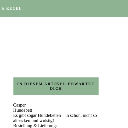
 & KEGEL
IN DIESEM ARTIKEL ERWARTET
DICH
Casper
Hundebett
Es gibt sogar Hundebetten – in schön, nicht so
altbacken und wulstig!
Bestellung & Lieferung: