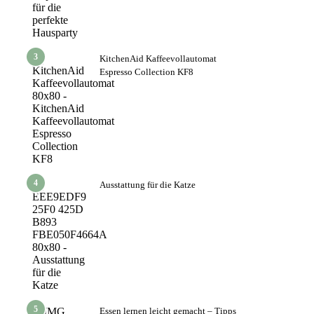
3
KitchenAid Kaffeevollautomat
Espresso Collection KF8
4
Ausstattung für die Katze
5
Essen lernen leicht gemacht – Tipps