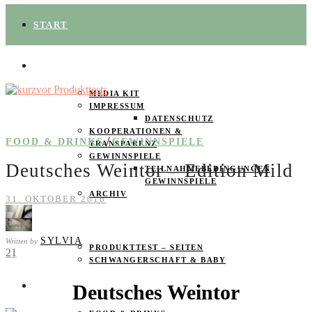
START
ÜBER UNS
MEDIA KIT
IMPRESSUM
DATENSCHUTZ
KOOPERATIONEN &
/
FOOD & DRINKS
GEWINNSPIELE
TRANSPARENZ
GEWINNSPIELE
Deutsches Weintor – Edition Mild
TEILNAHMEBEDINGUNGEN
GEWINNSPIELE
ARCHIV
31. OKTOBER 2016
SPAREN
SYLVIA
Written by
PRODUKTTEST – SEITEN
21
SCHWANGERSCHAFT & BABY
Deutsches Weintor
PRODUKTTESTER GESUCHT