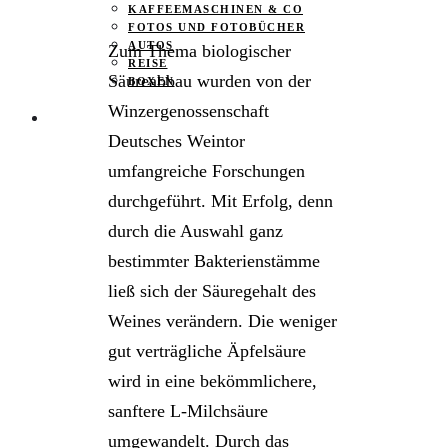
KAFFEEMASCHINEN & CO
FOTOS UND FOTOBÜCHER
AUTOS
Zum Thema biologischer
REISE
Säureabbau wurden von der
BOXEN
Winzergenossenschaft
KIND & KEGEL
Deutsches Weintor
umfangreiche Forschungen
durchgeführt. Mit Erfolg, denn
durch die Auswahl ganz
bestimmter Bakterienstämme
ließ sich der Säuregehalt des
Weines verändern. Die weniger
gut verträgliche Äpfelsäure
wird in eine bekömmlichere,
sanftere L-Milchsäure
umgewandelt. Durch das