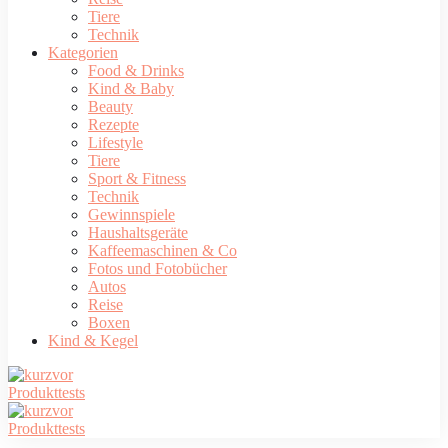
Tiere
Technik
Kategorien
Food & Drinks
Kind & Baby
Beauty
Rezepte
Lifestyle
Tiere
Sport & Fitness
Technik
Gewinnspiele
Haushaltsgeräte
Kaffeemaschinen & Co
Fotos und Fotobücher
Autos
Reise
Boxen
Kind & Kegel