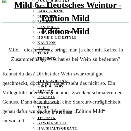
FOOD & DRINKS
BEAUTY
BABY & KIND
BLOGGER
BÜCHER
CASHBACK
Edition Mild
GESUNDHEIT & SPORT
HOME & LIFESTYLE
KAUTION
REISE
Mild – diesen Zusatz bringt man ja eher mit Kaffee in
TIERE
Zusammenhang. Was hat es bei Wein zu bedeuten?
TECHNIK
KATEGORIEN
Kennst du das? Dir hat der Wein zwar total gut
FOOD & DRINKS
geschmeckt, doch dein Magen sieht das nicht so. Ein
KIND & BABY
Vollegefühl oder unangenehmes Zwicken schmälern den
BEAUTY
REZEPTE
Genuss. Dann hast du wohl eine Säureunverträglichkeit –
LIFESTYLE
TIERE
genau dafür wurde die Weinlinie „Edition Mild“
SPORT & FITNESS
TECHNIK
entwickelt.
GEWINNSPIELE
HAUSHALTSGERÄTE