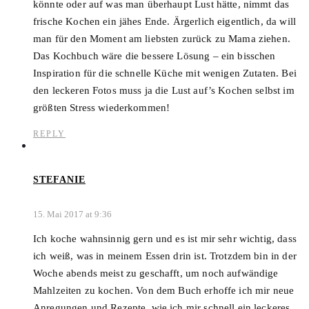
könnte oder auf was man überhaupt Lust hätte, nimmt das
frische Kochen ein jähes Ende. Ärgerlich eigentlich, da will
man für den Moment am liebsten zurück zu Mama ziehen.
Das Kochbuch wäre die bessere Lösung – ein bisschen
Inspiration für die schnelle Küche mit wenigen Zutaten. Bei
den leckeren Fotos muss ja die Lust auf’s Kochen selbst im
größten Stress wiederkommen!
REPLY
STEFANIE
15. Mai 2017 at 9:36
Ich koche wahnsinnig gern und es ist mir sehr wichtig, dass
ich weiß, was in meinem Essen drin ist. Trotzdem bin in der
Woche abends meist zu geschafft, um noch aufwändige
Mahlzeiten zu kochen. Von dem Buch erhoffe ich mir neue
Anregungen und Rezepte, wie ich mir schnell ein leckeres