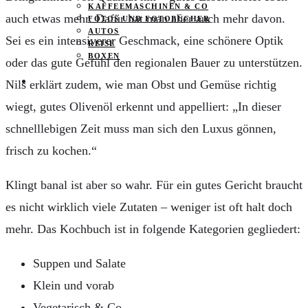
KAFFEEMASCHINEN & CO
auch etwas mehr. Dafür hat man aber auch mehr davon.
FOTOS UND FOTOBÜCHER
AUTOS
Sei es ein intensiverer Geschmack, eine schönere Optik
REISE
BOXEN
oder das gute Gefühl den regionalen Bauer zu unterstützen.
KIND & KEGEL
Nils erklärt zudem, wie man Obst und Gemüse richtig
wiegt, gutes Olivenöl erkennt und appelliert:
„In dieser
schnelllebigen Zeit muss man sich den Luxus gönnen,
frisch zu kochen.“
Klingt banal ist aber so wahr. Für ein gutes Gericht braucht
es nicht wirklich viele Zutaten – weniger ist oft halt doch
mehr. Das Kochbuch ist in folgende Kategorien gegliedert:
Suppen und Salate
Klein und vorab
Vegetarisch & Co.