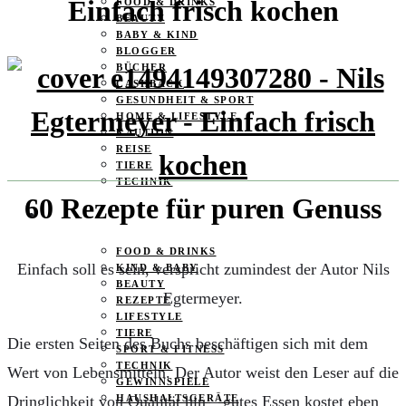
Einfach frisch kochen
FOOD & DRINKS
BEAUTY
BABY & KIND
BLOGGER
BÜCHER
CASHBACK
GESUNDHEIT & SPORT
HOME & LIFESTYLE
KAUTION
REISE
TIERE
TECHNIK
60 Rezepte für puren Genuss
KATEGORIEN
FOOD & DRINKS
Einfach soll es sein, verspricht zumindest der Autor Nils
KIND & BABY
BEAUTY
Egtermeyer.
REZEPTE
LIFESTYLE
TIERE
Die ersten Seiten des Buchs beschäftigen sich mit dem
SPORT & FITNESS
TECHNIK
Wert von Lebensmitteln. Der Autor weist den Leser auf die
GEWINNSPIELE
Dringlichkeit von Qualität hin – gutes Essen kostet eben
HAUSHALTSGERÄTE