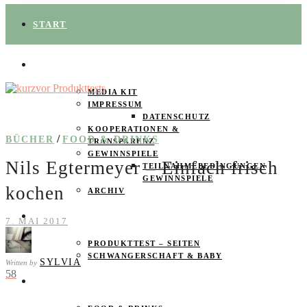
START
ÜBER UNS
MEDIA KIT
IMPRESSUM
DATENSCHUTZ
KOOPERATIONEN &
/
BÜCHER
FOOD & DRINKS
TRANSPARENZ
GEWINNSPIELE
Nils Egtermeyer – Einfach frisch
TEILNAHMEBEDINGUNGEN
GEWINNSPIELE
kochen
ARCHIV
SPAREN
7. MAI 2017
PRODUKTTEST – SEITEN
SCHWANGERSCHAFT & BABY
SYLVIA
Written by
58
PRODUKTTESTER GESUCHT