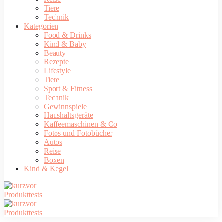
Tiere
Technik
Kategorien
Food & Drinks
Kind & Baby
Beauty
Rezepte
Lifestyle
Tiere
Sport & Fitness
Technik
Gewinnspiele
Haushaltsgeräte
Kaffeemaschinen & Co
Fotos und Fotobücher
Autos
Reise
Boxen
Kind & Kegel