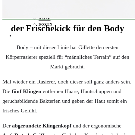
KAFFEEMASCHINEN & CO
FOTOS UND FOTOBÜCHER
AUTOS
REISE
BOXEN
der Frischekick für den Body
KIND & KEGEL
Body – mit dieser Linie hat Gillette den ersten
Körperrasierer speziell für “männliches Terrain” auf den
Markt gebracht.
Mal wieder ein Rasierer, doch dieser soll ganz anders sein.
Die
fünf Klingen
entfernen
Haare, Hautschuppen und
geruchsbildende Bakterien und geben der Haut somit ein
frisches Gefühl.
Der
abgerundete Klingenkopf
und der
ergonomische