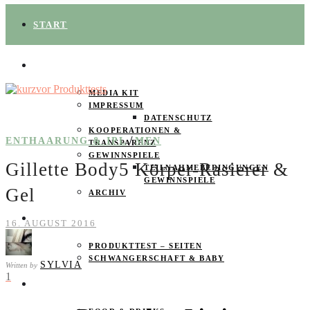
START
ÜBER UNS
MEDIA KIT
IMPRESSUM
DATENSCHUTZ
KOOPERATIONEN &
/
ENTHAARUNG & IPL
MEN
TRANSPARENZ
GEWINNSPIELE
Gillette Body5 Körper-Rasierer &
TEILNAHMEBEDINGUNGEN
GEWINNSPIELE
Gel
ARCHIV
SPAREN
16. AUGUST 2016
PRODUKTTEST – SEITEN
SCHWANGERSCHAFT & BABY
SYLVIA
Written by
1
PRODUKTTESTER GESUCHT