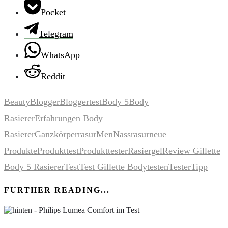
Pocket
Telegram
WhatsApp
Reddit
Beauty
Blogger
Bloggertest
Body 5
Body
Rasierer
Erfahrungen Body
Rasierer
Ganzkörperrasur
Men
Nassrasur
neue
Produkte
Produkttest
Produkttester
Rasiergel
Review Gillette
Body 5 Rasierer
Test
Test Gillette Body
testen
Tester
Tipp
FURTHER READING...