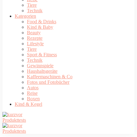
Tiere
Technik
Kategorien
Food & Drinks
Kind & Baby
Beauty
Rezepte
Lifestyle
Tiere
Sport & Fitness
Technik
Gewinnspiele
Haushaltsgeräte
Kaffeemaschinen & Co
Fotos und Fotobücher
Autos
Reise
Boxen
Kind & Kegel