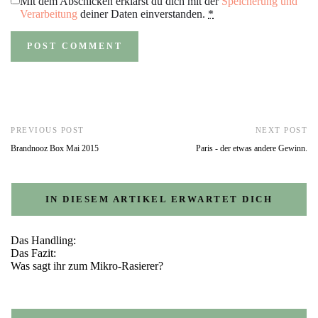
Mit dem Abschicken erklärst du dich mit der
Speicherung und
Verarbeitung
deiner Daten einverstanden.
*
PREVIOUS POST
NEXT POST
Brandnooz Box Mai 2015
Paris - der etwas andere Gewinn.
IN DIESEM ARTIKEL ERWARTET DICH
Das Handling:
Das Fazit:
Was sagt ihr zum Mikro-Rasierer?