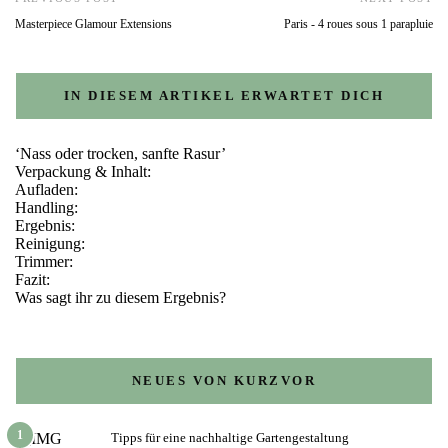
Masterpiece Glamour Extensions
Paris - 4 roues sous 1 parapluie
IN DIESEM ARTIKEL ERWARTET DICH
‘Nass oder trocken, sanfte Rasur’
Verpackung & Inhalt:
Aufladen:
Handling:
Ergebnis:
Reinigung:
Trimmer:
Fazit:
Was sagt ihr zu diesem Ergebnis?
NEUES VON KURZVOR
1
Tipps für eine nachhaltige Gartengestaltung