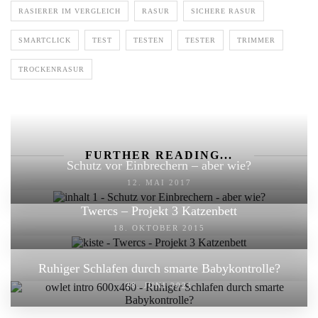
RASIERER IM VERGLEICH
RASUR
SICHERE RASUR
SMARTCLICK
TEST
TESTEN
TESTER
TRIMMER
TROCKENRASUR
FURTHER READING...
Schutz vor Einbrechern – aber wie?
12. MAI 2017
Twercs – Projekt 3 Katzenbett
18. OKTOBER 2015
Ruhiger Schlafen durch smarte Babykontrolle?
28. JUNI 2021