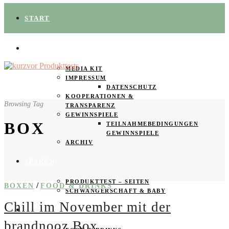
START
ÜBER UNS
MEDIA KIT
IMPRESSUM
DATENSCHUTZ
KOOPERATIONEN &
Browsing Tag
TRANSPARENZ
GEWINNSPIELE
BOX
TEILNAHMEBEDINGUNGEN
GEWINNSPIELE
ARCHIV
SPAREN
PRODUKTTEST – SEITEN
/
BOXEN
FOOD & DRINKS
SCHWANGERSCHAFT & BABY
Chill im November mit der
PRODUKTTESTER GESUCHT
brandnooz Box