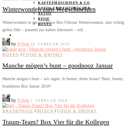
KAFFEEMASCHINEN & CO
Winterwonnen zum Wegschmelzen
FOTOS UND FOTOBÜCHER
AUTOS
REISE
Winterwonnen in der goodnooz Box Februar Winterwonnen, also richtig
BOXEN
geilen Shit – passend zur kalten Jahreszeit – soll…
KIND & KEGEL
by
Sylvia
28. FEBRUAR 2018
/
BOXEN
FOOD & DRINKS
Manche mögen’s bunt – goodnooz Januar
Manche mögen’s bunt – wir sagen: Je bunter, desto besser! Bunt, bunter,
brandnooz Box Januar 2018?
by
Sylvia
5. FEBRUAR 2018
/
/
BRANDNOOZ
BOXEN
FOOD & DRINKS
Traum-Team? Box Vier für die Kollegen