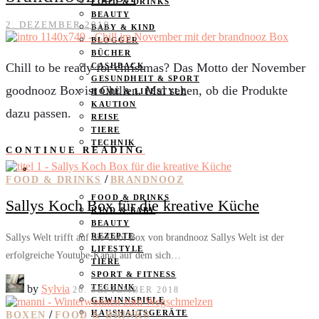
FOOD & DRINKS
BEAUTY
2. DEZEMBER 2019
BABY & KIND
BLOGGER
BÜCHER
Chill to be ready for christmas? Das Motto der November
CASHBACK
GESUNDHEIT & SPORT
goodnooz Box ist Chillen. Mal sehen, ob die Produkte
HOME & LIFESTYLE
KAUTION
dazu passen.
REISE
TIERE
TECHNIK
CONTINUE READING
KATEGORIEN
/
FOOD & DRINKS
BRANDNOOZ
FOOD & DRINKS
Sallys Koch Box für die kreative Küche
KIND & BABY
BEAUTY
REZEPTE
Sallys Welt trifft auf die Cool Box von brandnooz Sallys Welt ist der
LIFESTYLE
erfolgreiche Youtube-Kanal auf dem sich…
TIERE
SPORT & FITNESS
by
Sylvia
TECHNIK
26. SEPTEMBER 2018
GEWINNSPIELE
/
HAUSHALTSGERÄTE
BOXEN
FOOD & DRINKS