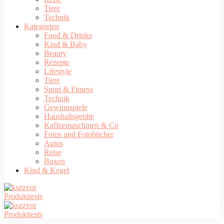
Tiere
Technik
Kategorien
Food & Drinks
Kind & Baby
Beauty
Rezepte
Lifestyle
Tiere
Sport & Fitness
Technik
Gewinnspiele
Haushaltsgeräte
Kaffeemaschinen & Co
Fotos und Fotobücher
Autos
Reise
Boxen
Kind & Kegel