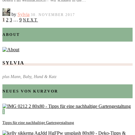
besten Fall weihnachtlich!? Wir schauen in die…
by
Sylvia
30. NOVEMBER 2017
1
2
3
…
9
NEXT
ABOUT
SYLVIA
plus Mann, Baby, Hund & Katz
NEUES VON KURZVOR
1
Tipps für eine nachhaltige Gartengestaltung