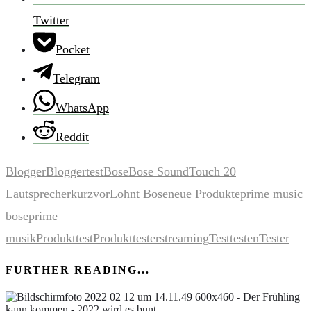
Twitter
Pocket
Telegram
WhatsApp
Reddit
Blogger
Bloggertest
Bose
Bose SoundTouch 20
Lautsprecher
kurzvor
Lohnt Bose
neue Produkte
prime music
bose
prime
musik
Produkttest
Produkttester
streaming
Test
testen
Tester
FURTHER READING...