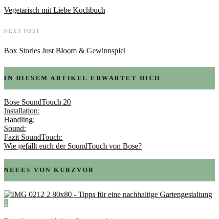
Vegetarisch mit Liebe Kochbuch
NEXT POST
Box Stories Just Bloom & Gewinnspiel
IN DIESEM ARTIKEL ERWARTET DICH
Bose SoundTouch 20
Installation:
Handling:
Sound:
Fazit SoundTouch:
Wie gefällt euch der SoundTouch von Bose?
NEUES VON KURZVOR
1