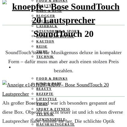
FOOD & DRINKS
BEAUTY
BABY & KIND
BLOGGER
BÜCHER
CASHBACK
SoundTouch 20
GESUNDHEIT & SPORT
HOME & LIFESTYLE
KAUTION
REISE
SoundTouch steht für Musikgenuss deluxe in kompakter
TIERE
TECHNIK
Form – dafür muss man aber auch einen stolzen Preis
KATEGORIEN
bezahlen.
FOOD & DRINKS
KIND & BABY
BEAUTY
REZEPTE
LIFESTYLE
Als großer Bosefreund war ich besonders gespannt auf
TIERE
SPORT & FITNESS
diese Box. Obwohl sie echt teuer ist und ich schon diverse
TECHNIK
GEWINNSPIELE
Lautsprecher habe, musste sie her. Die schlichte Optik
HAUSHALTSGERÄTE