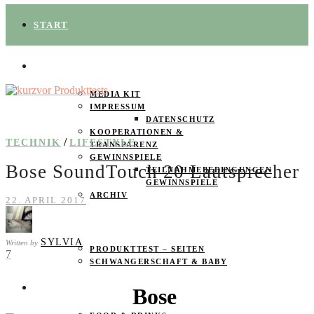
START
ÜBER UNS
MEDIA KIT
IMPRESSUM
DATENSCHUTZ
KOOPERATIONEN &
/
TECHNIK
LIFESTYLE
TRANSPARENZ
GEWINNSPIELE
Bose SoundTouch 20 Lautsprecher
TEILNAHMEBEDINGUNGEN
GEWINNSPIELE
ARCHIV
22. APRIL 2017
SPAREN
SYLVIA
Written by
PRODUKTTEST – SEITEN
7
SCHWANGERSCHAFT & BABY
PRODUKTTESTER GESUCHT
Bose