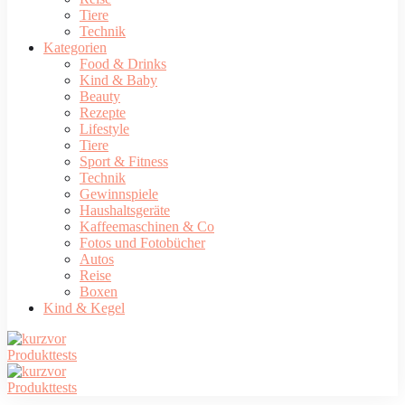
Tiere
Technik
Kategorien
Food & Drinks
Kind & Baby
Beauty
Rezepte
Lifestyle
Tiere
Sport & Fitness
Technik
Gewinnspiele
Haushaltsgeräte
Kaffeemaschinen & Co
Fotos und Fotobücher
Autos
Reise
Boxen
Kind & Kegel