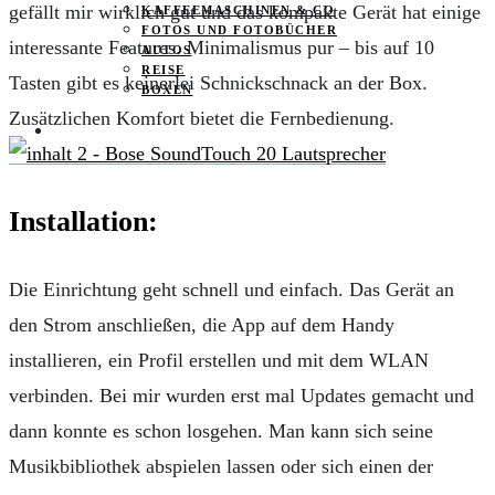
gefällt mir wirklich gut und das kompakte Gerät hat einige
KAFFEEMASCHINEN & CO
FOTOS UND FOTOBÜCHER
interessante Features. Minimalismus pur – bis auf 10
AUTOS
REISE
Tasten gibt es keinerlei Schnickschnack an der Box.
BOXEN
Zusätzlichen Komfort bietet die Fernbedienung.
KIND & KEGEL
Installation:
Die Einrichtung geht schnell und einfach. Das Gerät an
den Strom anschließen, die App auf dem Handy
installieren, ein Profil erstellen und mit dem WLAN
verbinden. Bei mir wurden erst mal Updates gemacht und
dann konnte es schon losgehen. Man kann sich seine
Musikbibliothek abspielen lassen oder sich einen der