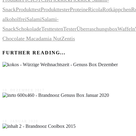
Snack
Produkttest
Produkttester
Proteine
Ricola
Rotkäppchen
R
alkoholfrei
Salami
Salami-
Snack
Schokolade
Test
testen
Tester
Überraschungsbox
Waffeln
Chocolate Macadamia Nut
Zentis
FURTHER READING...
Würzige Weihnachtszeit – Genuss Box Dezember
10. DEZEMBER 2017
Brandnooz Genuss Box Januar 2020
18. JANUAR 2020