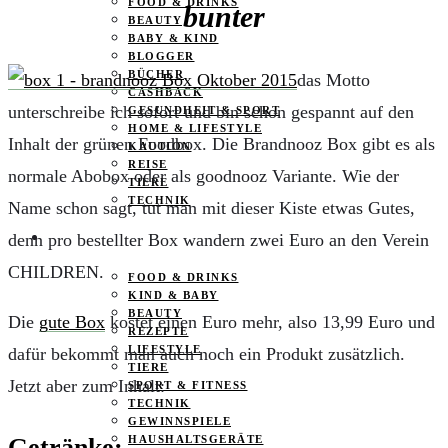
FOOD & DRINKS
bunter
BEAUTY
BABY & KIND
BLOGGER
BÜCHER
das Motto
CASHBACK
unterschreibe ich sofort und bin schon gespannt auf den
GESUNDHEIT & SPORT
HOME & LIFESTYLE
Inhalt der grünen Foodbox. Die Brandnooz Box gibt es als
KAUTION
REISE
normale Abobox oder als goodnooz Variante. Wie der
TIERE
TECHNIK
Name schon sagt, tut man mit dieser Kiste etwas Gutes,
denn pro bestellter Box wandern zwei Euro an den Verein
KATEGORIEN
CHILDREN.
FOOD & DRINKS
KIND & BABY
BEAUTY
Die
gute Box
kostet einen Euro mehr, also 13,99 Euro und
REZEPTE
LIFESTYLE
dafür bekommt man auch noch ein Produkt zusätzlich.
TIERE
Jetzt aber zum Inhalt:
SPORT & FITNESS
TECHNIK
GEWINNSPIELE
Getränke:
HAUSHALTSGERÄTE