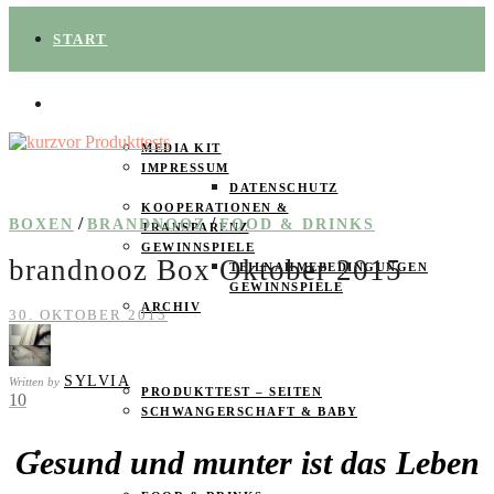
START
ÜBER UNS
MEDIA KIT
IMPRESSUM
DATENSCHUTZ
KOOPERATIONEN &
/
/
BOXEN
BRANDNOOZ
FOOD & DRINKS
TRANSPARENZ
GEWINNSPIELE
brandnooz Box Oktober 2015
TEILNAHMEBEDINGUNGEN
GEWINNSPIELE
ARCHIV
30. OKTOBER 2015
SPAREN
SYLVIA
Written by
PRODUKTTEST – SEITEN
10
SCHWANGERSCHAFT & BABY
Gesund und munter ist das Leben
PRODUKTTESTER GESUCHT