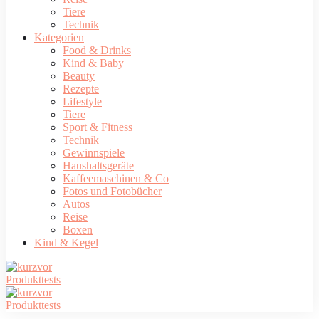
Tiere
Technik
Kategorien
Food & Drinks
Kind & Baby
Beauty
Rezepte
Lifestyle
Tiere
Sport & Fitness
Technik
Gewinnspiele
Haushaltsgeräte
Kaffeemaschinen & Co
Fotos und Fotobücher
Autos
Reise
Boxen
Kind & Kegel