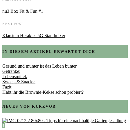
nu3 Box Fit & Fun #1
NEXT POST
Klarstein Herakles 5G Standmixer
IN DIESEM ARTIKEL ERWARTET DICH
Gesund und munter ist das Leben bunter
Getränke:
Lebensmittel:
Sweets & Snacks:
Fazit:
Habt ihr die Brownie-Kekse schon probiert?
NEUES VON KURZVOR
1