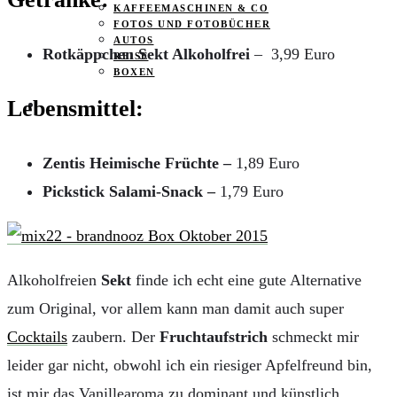
KAFFEEMASCHINEN & CO
FOTOS UND FOTOBÜCHER
AUTOS
Rotkäppchen Sekt Alkoholfrei
– 3,99 Euro
REISE
BOXEN
Lebensmittel:
KIND & KEGEL
Zentis Heimische Früchte –
1,89 Euro
Pickstick Salami-Snack –
1,79 Euro
Alkoholfreien
Sekt
finde ich echt eine gute Alternative
zum Original, vor allem kann man damit auch super
Cocktails
zaubern. Der
Fruchtaufstrich
schmeckt mir
leider gar nicht, obwohl ich ein riesiger Apfelfreund bin,
ist mir das Vanillearoma zu dominant und künstlich.