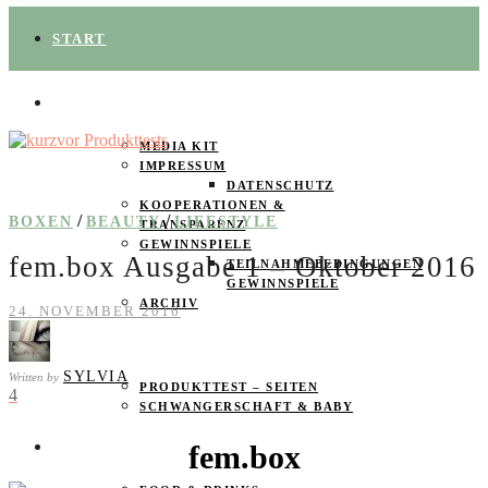
START
ÜBER UNS
MEDIA KIT
IMPRESSUM
DATENSCHUTZ
KOOPERATIONEN &
/
/
BOXEN
BEAUTY
LIFESTYLE
TRANSPARENZ
GEWINNSPIELE
fem.box Ausgabe 1 – Oktober 2016
TEILNAHMEBEDINGUNGEN
GEWINNSPIELE
ARCHIV
24. NOVEMBER 2016
SPAREN
SYLVIA
Written by
PRODUKTTEST – SEITEN
4
SCHWANGERSCHAFT & BABY
fem.box
PRODUKTTESTER GESUCHT