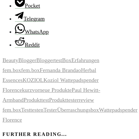
Pocket
Telegram
WhatsApp
Reddit
Beauty
Blogger
Bloggertest
Box
Erfahrungen
fem.box
fem.box
Fernanda Brandao
Herbal
Essences
KOZIOL
Koziol Wattepadspender
Florence
kurzvor
neue Produkte
Paul Hewitt-
Armband
Produkttest
Produkttester
review
fem.box
Test
testen
Tester
Überraschungsbox
Wattepadspender
Florence
FURTHER READING...