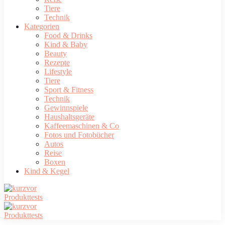
Tiere
Technik
Kategorien
Food & Drinks
Kind & Baby
Beauty
Rezepte
Lifestyle
Tiere
Sport & Fitness
Technik
Gewinnspiele
Haushaltsgeräte
Kaffeemaschinen & Co
Fotos und Fotobücher
Autos
Reise
Boxen
Kind & Kegel