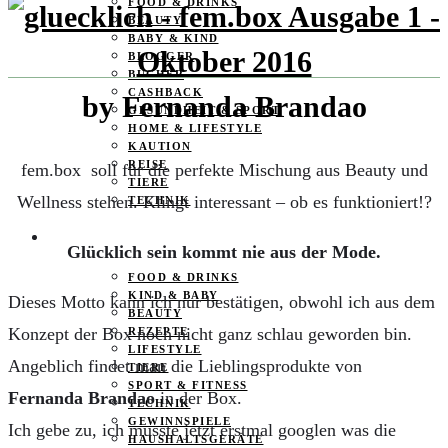
FOOD & DRINKS
BEAUTY
BABY & KIND
BLOGGER
BÜCHER
CASHBACK
by Fernanda Brandao
GESUNDHEIT & SPORT
HOME & LIFESTYLE
KAUTION
REISE
fem.box soll für die perfekte Mischung aus Beauty und
TIERE
Wellness stehen. Klingt interessant – ob es funktioniert!?
TECHNIK
KATEGORIEN
Glücklich sein kommt nie aus der Mode.
FOOD & DRINKS
KIND & BABY
Dieses Motto kann ich nur bestätigen, obwohl ich aus dem
BEAUTY
Konzept der Box noch nicht ganz schlau geworden bin.
REZEPTE
LIFESTYLE
Angeblich findet man die Lieblingsprodukte von
TIERE
SPORT & FITNESS
Fernanda Brandao
in der Box.
TECHNIK
GEWINNSPIELE
Ich gebe zu, ich musste jetzt erstmal googlen was die
HAUSHALTSGERÄTE