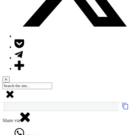
×
Share via