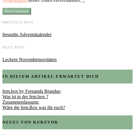
Verarbeitung
deiner Daten einverstanden.
*
PREVIOUS POST
freundin Adventskalender
NEXT POST
Leckere Novembernovitäten
IN DIESEM ARTIKEL ERWARTET DICH
fem.box by Fernanda Brandao
Was ist in der fem.box ?
Zusammenfassung:
Wäre die fem.Box was für euch?
NEUES VON KURZVOR