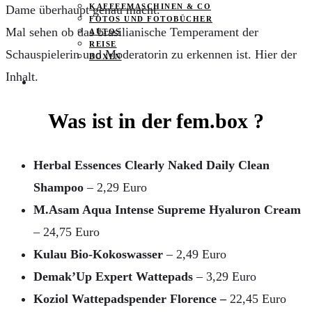
KAFFEEMASCHINEN & CO
Dame überhaupt genau macht.
FOTOS UND FOTOBÜCHER
Mal sehen ob das brasilianische Temperament der
AUTOS
REISE
Schauspielerin und Moderatorin zu erkennen ist. Hier der
BOXEN
Inhalt.
KIND & KEGEL
Was ist in der fem.box ?
Herbal Essences Clearly Naked Daily Clean
Shampoo
– 2,29 Euro
M.Asam Aqua Intense Supreme Hyaluron Cream
– 24,75 Euro
Kulau Bio-Kokoswasser
– 2,49 Euro
Demak’Up Expert Wattepads
– 3,29 Euro
Koziol Wattepadspender Florence –
22,45 Euro