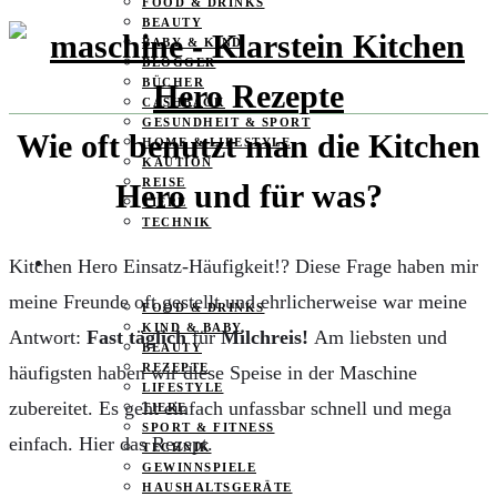
FOOD & DRINKS
BEAUTY
BABY & KIND
BLOGGER
BÜCHER
CASHBACK
GESUNDHEIT & SPORT
Wie oft benutzt man die Kitchen
HOME & LIFESTYLE
KAUTION
REISE
Hero und für was?
TIERE
TECHNIK
Kitchen Hero Einsatz-Häufigkeit!? Diese Frage haben mir
KATEGORIEN
meine Freunde oft gestellt und ehrlicherweise war meine
FOOD & DRINKS
KIND & BABY
Antwort:
Fast täglich
für
Milchreis!
Am liebsten und
BEAUTY
REZEPTE
häufigsten haben wir diese Speise in der Maschine
LIFESTYLE
zubereitet. Es geht einfach unfassbar schnell und mega
TIERE
SPORT & FITNESS
einfach. Hier das Rezept.
TECHNIK
GEWINNSPIELE
HAUSHALTSGERÄTE