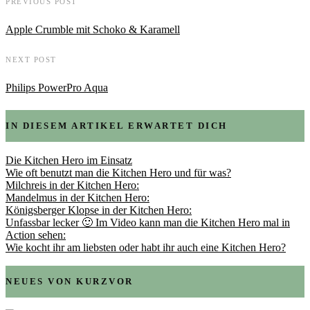
PREVIOUS POST
Apple Crumble mit Schoko & Karamell
NEXT POST
Philips PowerPro Aqua
IN DIESEM ARTIKEL ERWARTET DICH
Die Kitchen Hero im Einsatz
Wie oft benutzt man die Kitchen Hero und für was?
Milchreis in der Kitchen Hero:
Mandelmus in der Kitchen Hero:
Königsberger Klopse in der Kitchen Hero:
Unfassbar lecker 🙂 Im Video kann man die Kitchen Hero mal in
Action sehen:
Wie kocht ihr am liebsten oder habt ihr auch eine Kitchen Hero?
NEUES VON KURZVOR