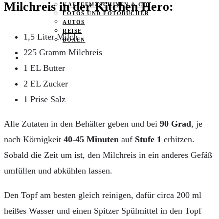
Milchreis in der Kitchen Hero:
KAFFEEMASCHINEN & CO
FOTOS UND FOTOBÜCHER
AUTOS
REISE
1,5 Liter Milch
BOXEN
225 Gramm Milchreis
KIND & KEGEL
1 EL Butter
2 EL Zucker
1 Prise Salz
Alle Zutaten in den Behälter geben und bei
90 Grad
, je
nach Körnigkeit
40-45 Minuten
auf
Stufe 1
erhitzen.
Sobald die Zeit um ist, den Milchreis in ein anderes Gefäß
umfüllen und abkühlen lassen.
Den Topf am besten gleich reinigen, dafür circa 200 ml
heißes Wasser und einen Spitzer Spülmittel in den Topf