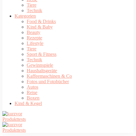
Tiere
Technik
Kategorien
Food & Drinks
Kind & Baby
Beauty
Rezepte
Lifestyle
Tiere
Sport & Fitness
Technik
Gewinnspiele
Haushaltsgeräte
Kaffeemaschinen & Co
Fotos und Fotobücher
Autos
Reise
Boxen
Kind & Kegel