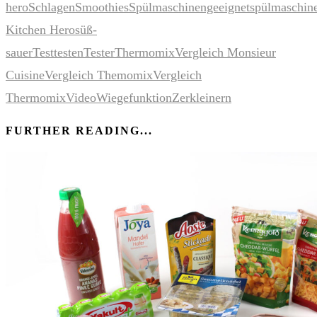
hero
Schlagen
Smoothies
Spülmaschinengeeignet
spülmaschin
Kitchen Hero
süß-
sauer
Test
testen
Tester
Thermomix
Vergleich Monsieur
Cuisine
Vergleich Themomix
Vergleich
Thermomix
Video
Wiegefunktion
Zerkleinern
FURTHER READING...