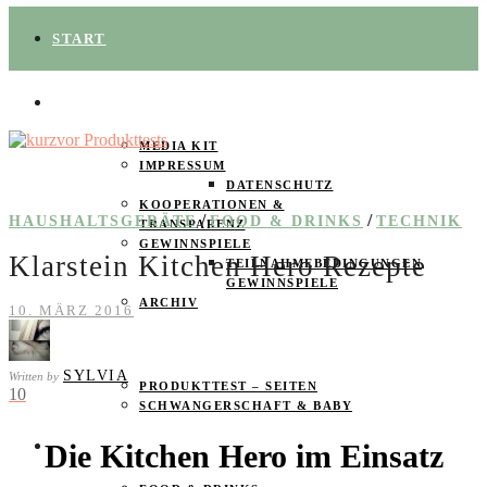
START
ÜBER UNS
MEDIA KIT
IMPRESSUM
DATENSCHUTZ
KOOPERATIONEN &
/
/
HAUSHALTSGERÄTE
FOOD & DRINKS
TECHNIK
TRANSPARENZ
GEWINNSPIELE
Klarstein Kitchen Hero Rezepte
TEILNAHMEBEDINGUNGEN
GEWINNSPIELE
ARCHIV
10. MÄRZ 2016
SPAREN
SYLVIA
Written by
PRODUKTTEST – SEITEN
10
SCHWANGERSCHAFT & BABY
Die Kitchen Hero im Einsatz
PRODUKTTESTER GESUCHT