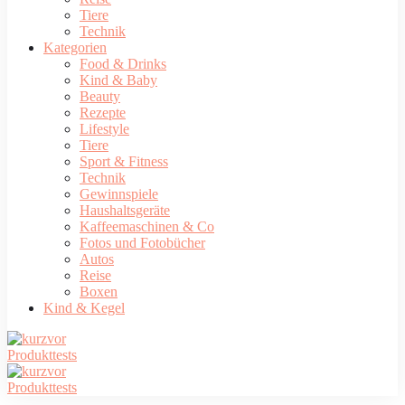
Tiere
Technik
Kategorien
Food & Drinks
Kind & Baby
Beauty
Rezepte
Lifestyle
Tiere
Sport & Fitness
Technik
Gewinnspiele
Haushaltsgeräte
Kaffeemaschinen & Co
Fotos und Fotobücher
Autos
Reise
Boxen
Kind & Kegel