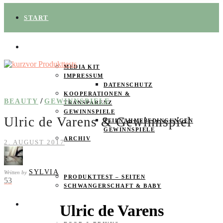
START
ÜBER UNS
MEDIA KIT
IMPRESSUM
DATENSCHUTZ
KOOPERATIONEN &
/
BEAUTY
GEWINNSPIELE
TRANSPARENZ
GEWINNSPIELE
Ulric de Varens & Gewinnspiel
TEILNAHMEBEDINGUNGEN
GEWINNSPIELE
ARCHIV
2. AUGUST 2017
SPAREN
SYLVIA
Written by
PRODUKTTEST – SEITEN
53
SCHWANGERSCHAFT & BABY
PRODUKTTESTER GESUCHT
Ulric de Varens