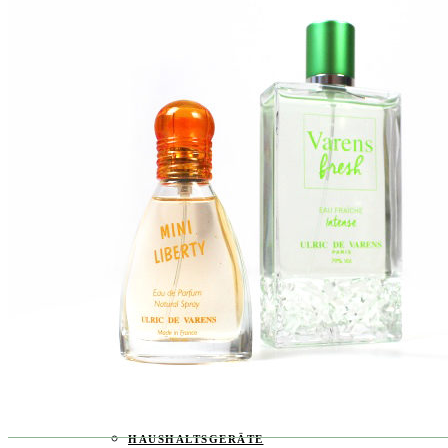
FOOD & DRINKS
BEAUTY
BABY & KIND
BLOGGER
BÜCHER
CASHBACK
GESUNDHEIT & SPORT
HOME & LIFESTYLE
KAUTION
REISE
TIERE
TECHNIK
KATEGORIEN
FOOD & DRINKS
KIND & BABY
BEAUTY
REZEPTE
LIFESTYLE
TIERE
SPORT & FITNESS
TECHNIK
GEWINNSPIELE
HAUSHALTSGERÄTE