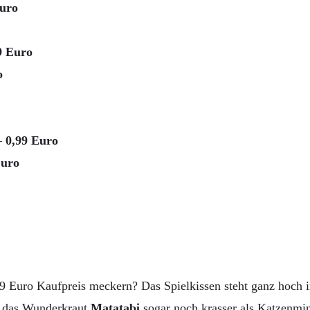
uro
9 Euro
o
–
0,99 Euro
Euro
9 Euro Kaufpreis meckern? Das Spielkissen steht ganz hoch im
l das Wunderkraut
Matatabi
sogar noch krasser als Katzenmin