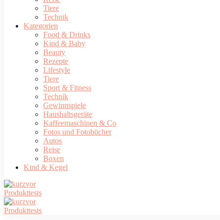
Tiere
Technik
Kategorien
Food & Drinks
Kind & Baby
Beauty
Rezepte
Lifestyle
Tiere
Sport & Fitness
Technik
Gewinnspiele
Haushaltsgeräte
Kaffeemaschinen & Co
Fotos und Fotobücher
Autos
Reise
Boxen
Kind & Kegel