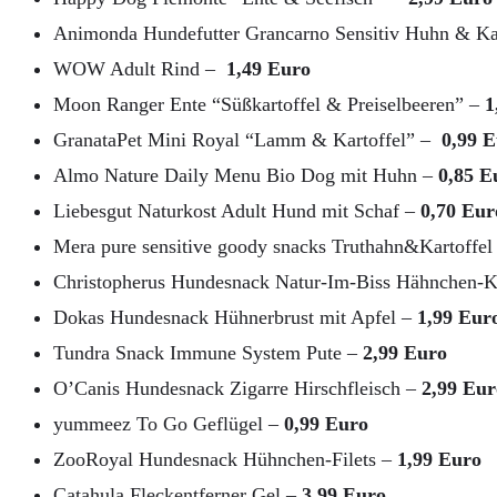
Animonda Hundefutter Grancarno Sensitiv Huhn & Ka
WOW Adult Rind –
1,49 Euro
Moon Ranger Ente “Süßkartoffel & Preiselbeeren” –
1
GranataPet Mini Royal “Lamm & Kartoffel” –
0,99 E
Almo Nature Daily Menu Bio Dog mit Huhn –
0,85 E
Liebesgut Naturkost Adult Hund mit Schaf –
0,70 Eur
Mera pure sensitive goody snacks Truthahn&Kartoffel
Christopherus Hundesnack Natur-Im-Biss Hähnchen-K
Dokas Hundesnack Hühnerbrust mit Apfel –
1,99 Eur
Tundra Snack Immune System Pute –
2,99 Euro
O’Canis Hundesnack Zigarre Hirschfleisch –
2,99 Eur
yummeez To Go Geflügel –
0,99 Euro
ZooRoyal Hundesnack Hühnchen-Filets –
1,99 Euro
Catahula Fleckentferner Gel –
3,99 Euro