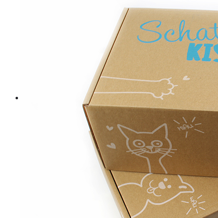
BABY & KIND
BLOGGER
BÜCHER
CASHBACK
GESUNDHEIT & SPORT
HOME & LIFESTYLE
KAUTION
REISE
TIERE
TECHNIK
KATEGORIEN
FOOD & DRINKS
KIND & BABY
BEAUTY
REZEPTE
LIFESTYLE
TIERE
SPORT & FITNESS
TECHNIK
GEWINNSPIELE
HAUSHALTSGERÄTE
KAFFEEMASCHINEN & CO
FOTOS UND FOTOBÜCHER