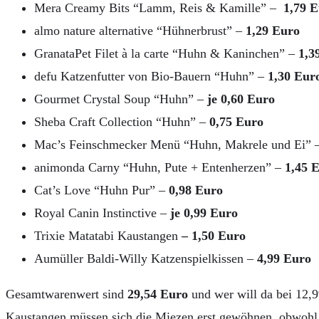
Mera Creamy Bits “Lamm, Reis & Kamille” –
1,79 E
almo nature alternative “Hühnerbrust” –
1,29 Euro
GranataPet Filet à la carte “Huhn & Kaninchen” –
1,3
defu Katzenfutter von Bio-Bauern “Huhn” –
1,30 Eur
Gourmet Crystal Soup “Huhn” –
je 0,60 Euro
Sheba Craft Collection “Huhn” –
0,75 Euro
Mac’s Feinschmecker Menü “Huhn, Makrele und Ei” 
animonda Carny “Huhn, Pute + Entenherzen” –
1,45 
Cat’s Love “Huhn Pur” –
0,98 Euro
Royal Canin Instinctive –
je 0,99 Euro
Trixie Matatabi Kaustangen
– 1,50 Euro
Aumüller Baldi-Willy Katzenspielkissen –
4,99 Euro
Gesamtwarenwert sind
29,54 Euro
und wer will da bei 12,9
Kaustangen müssen sich die Miezen erst gewöhnen, obwoh