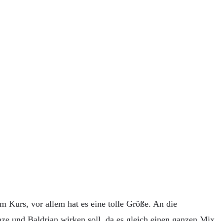
 Kurs, vor allem hat es eine tolle Größe. An die
ze und Baldrian wirken soll, da es gleich einen ganzen Mix