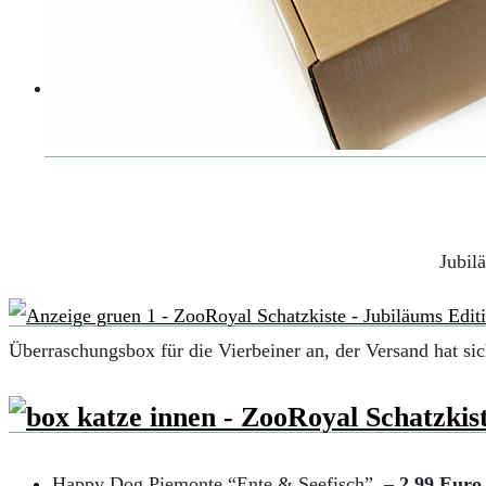
AUTOS
REISE
BOXEN
KIND & KEGEL
Jubil
Überraschungsbox für die Vierbeiner an, der Versand hat sic
Happy Dog Piemonte “Ente & Seefisch” –
2,99 Euro