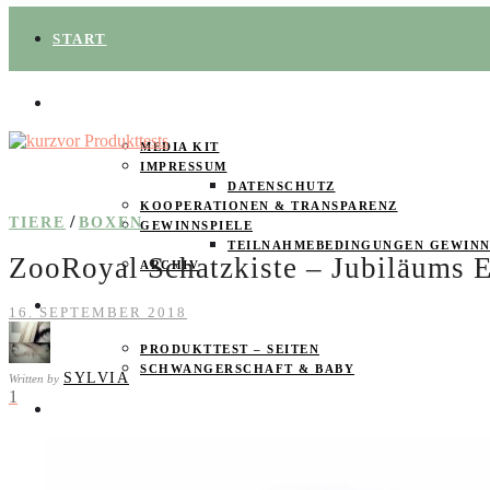
START
ÜBER UNS
MEDIA KIT
IMPRESSUM
DATENSCHUTZ
KOOPERATIONEN & TRANSPARENZ
/
TIERE
BOXEN
GEWINNSPIELE
TEILNAHMEBEDINGUNGEN GEWINN
ZooRoyal Schatzkiste – Jubiläums E
ARCHIV
SPAREN
16. SEPTEMBER 2018
PRODUKTTEST – SEITEN
SCHWANGERSCHAFT & BABY
SYLVIA
Written by
1
PRODUKTTESTER GESUCHT
FOOD & DRINKS
BEAUTY