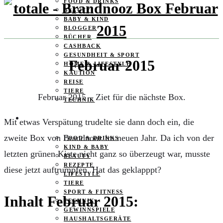
FOOD & DRINKS
BEAUTY
BABY & KIND
BLOGGER
BÜCHER
CASHBACK
GESUNDHEIT & SPORT
Februar 2015
HOME & LIFESTYLE
KAUTION
REISE
TIERE
Februar 2015 – Ziet für die nächste Box.
TECHNIK
KATEGORIEN
Mit etwas Verspätung trudelte sie dann doch ein, die
zweite Box von Brandnooz im neuen Jahr. Da ich von der
FOOD & DRINKS
KIND & BABY
letzten grünen Kiste nicht ganz so überzeugt war, musste
BEAUTY
REZEPTE
diese jetzt auftrumpfen. Hat das geklapppt?
LIFESTYLE
TIERE
SPORT & FITNESS
Inhalt Februar 2015:
TECHNIK
GEWINNSPIELE
HAUSHALTSGERÄTE