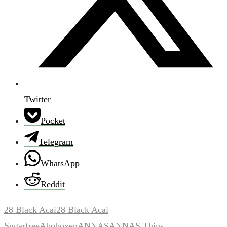
Twitter
Pocket
Telegram
WhatsApp
Reddit
28 Black Acai
28 Black Acai
Sugarfree
Aboboxen
ANNAS
ANNAS Thins