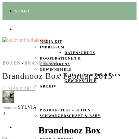
START
ÜBER UNS
MEDIA KIT
IMPRESSUM
DATENSCHUTZ
KOOPERATIONEN &
/
BOXEN
BRANDNOOZ
TRANSPARENZ
GEWINNSPIELE
Brandnooz Box Februar 2015
TEILNAHMEBEDINGUNGEN
GEWINNSPIELE
ARCHIV
9. MÄRZ 2015
SPAREN
SYLVIA
Written by
PRODUKTTEST – SEITEN
5
SCHWANGERSCHAFT & BABY
Brandnooz Box
PRODUKTTESTER GESUCHT