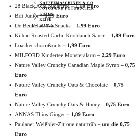
KAFFEEMASCHINEN & CO
28 Black Acai Sugarfree –
1,50 Euro
FOTOS UND FOTOBÜCHER
AUTOS
Bifi Junior –
1,29 Euro
REISE
De Beukelaer NatSnacks –
1,99 Euro
BOXEN
Kühne Roasted Garlic Knoblauch-Sauce –
1,89 Euro
KIND & KEGEL
Loacker choco&nuts –
1,99 Euro
MILFORD Kindertee Monsteralarm –
2,29 Euro
Nature Valley Crunchy Canadian Maple Syrup –
0,75
Euro
Nature Valley Crunchy Oats & Chocolate –
0,75
Euro
Nature Valley Crunchy Oats & Honey –
0,75 Euro
ANNAS Thins Ginger –
1,89 Euro
Paulaner Weißbier-Zitrone naturtrüb –
um die 0,75
Euro