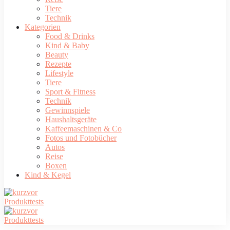
Tiere
Technik
Kategorien
Food & Drinks
Kind & Baby
Beauty
Rezepte
Lifestyle
Tiere
Sport & Fitness
Technik
Gewinnspiele
Haushaltsgeräte
Kaffeemaschinen & Co
Fotos und Fotobücher
Autos
Reise
Boxen
Kind & Kegel