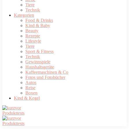
Tiere
Technik
Kategorien
Food & Drinks
Kind & Baby
Beauty
Rezepte
Lifestyle
Tiere
Sport & Fitness
Technik
Gewinnspiele
Haushaltsgeräte
Kaffeemaschinen & Co
Fotos und Fotobücher
Autos
Reise
Boxen
Kind & Kegel