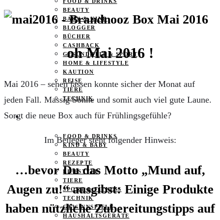
FOOD & DRINKS
BEAUTY
BABY & KIND
BLOGGER
BÜCHER
CASHBACK
oh Mai 2016 !
GESUNDHEIT & SPORT
HOME & LIFESTYLE
KAUTION
REISE
Mai 2016 – sehen lassen konnte sicher der Monat auf
TIERE
jeden Fall. Massig Sonne und somit auch viel gute Laune.
TECHNIK
Sorgt die neue Box auch für Frühlingsgefühle?
KATEGORIEN
FOOD & DRINKS
Im Beileger steht folgender Hinweis:
KIND & BABY
BEAUTY
REZEPTE
…bevor Du das Motto „Mund auf,
LIFESTYLE
TIERE
Augen zu!“ ausgibst: Einige Produkte
SPORT & FITNESS
TECHNIK
haben nützliche Zubereitungstipps auf
GEWINNSPIELE
HAUSHALTSGERÄTE