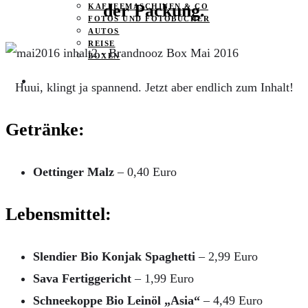
der Packung.
KAFFEEMASCHINEN & CO
FOTOS UND FOTOBÜCHER
AUTOS
REISE
BOXEN
KIND & KEGEL
Huui, klingt ja spannend. Jetzt aber endlich zum Inhalt!
Getränke:
Oettinger Malz
– 0,40 Euro
Lebensmittel:
Slendier Bio Konjak Spaghetti
– 2,99 Euro
Sava Fertiggericht
– 1,99 Euro
Schneekoppe Bio Leinöl „Asia“
– 4,49 Euro