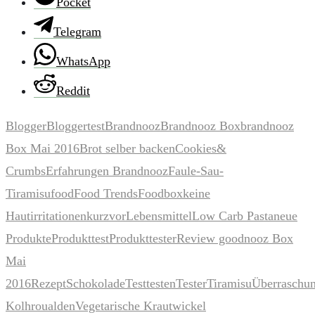
Pocket
Telegram
WhatsApp
Reddit
Blogger
Bloggertest
Brandnooz
Brandnooz Box
brandnooz
Box Mai 2016
Brot selber backen
Cookies&
Crumbs
Erfahrungen Brandnooz
Faule-Sau-
Tiramisu
food
Food Trends
Foodbox
keine
Hautirritationen
kurzvor
Lebensmittel
Low Carb Pasta
neue
Produkte
Produkttest
Produkttester
Review goodnooz Box
Mai
2016
Rezept
Schokolade
Test
testen
Tester
Tiramisu
Überraschu
Kolhroualden
Vegetarische Krautwickel