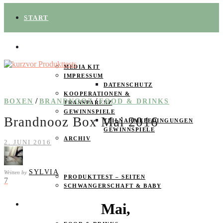
START
ÜBER UNS
MEDIA KIT
IMPRESSUM
DATENSCHUTZ
KOOPERATIONEN &
/
/
BOXEN
BRANDNOOZ
FOOD & DRINKS
TRANSPARENZ
GEWINNSPIELE
Brandnooz Box Mai 2016
TEILNAHMEBEDINGUNGEN
GEWINNSPIELE
ARCHIV
2. JUNI 2016
SPAREN
SYLVIA
Written by
PRODUKTTEST – SEITEN
7
SCHWANGERSCHAFT & BABY
Mai,
PRODUKTTESTER GESUCHT