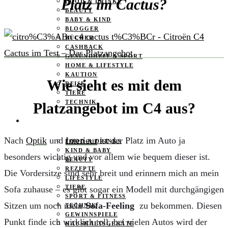
Platz im Cactus?
FOOD & DRINKS
BEAUTY
BABY & KIND
BLOGGER
BÜCHER
CASHBACK
GESUNDHEIT & SPORT
HOME & LIFESTYLE
KAUTION
Wie sieht es mit dem
REISE
TIERE
TECHNIK
Platzangebot im C4 aus?
KATEGORIEN
Nach
Optik
und
Interieur
ist der Platz im Auto ja
FOOD & DRINKS
KIND & BABY
besonders wichtig und vor allem wie bequem dieser ist.
BEAUTY
REZEPTE
Die Vordersitze sind sehr breit und erinnern mich an mein
LIFESTYLE
TIERE
Sofa zuhause – es gibt sogar ein Modell mit durchgängigen
SPORT & FITNESS
Sitzen um noch mehr
Sofa-Feeling
zu bekommen. Diesen
TECHNIK
GEWINNSPIELE
Punkt finde ich wirklich toll, bei vielen Autos wird der
HAUSHALTSGERÄTE