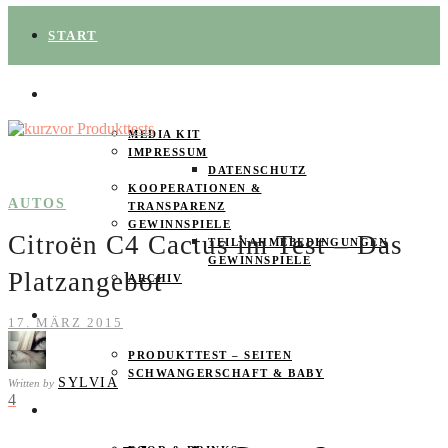
START
ÜBER UNS
MEDIA KIT
IMPRESSUM
DATENSCHUTZ
KOOPERATIONEN &
AUTOS
TRANSPARENZ
GEWINNSPIELE
Citroën C4 Cactus im Test – Das
TEILNAHMEBEDINGUNGEN
GEWINNSPIELE
Platzangebot
ARCHIV
SPAREN
17. MÄRZ 2015
PRODUKTTEST – SEITEN
SCHWANGERSCHAFT & BABY
SYLVIA
Written by
4
PRODUKTTESTER GESUCHT