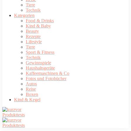
Tiere
Technik
Kategorien
Food & Drinks
Kind & Baby
Beauty
Rezepte
Lifestyle
Tiere
Sport & Fitness
Technik
Gewinnspiele
Haushaltsgeräte
Kaffeemaschinen & Co
Fotos und Fotobücher
Autos
Reise
Boxen
Kind & Kegel