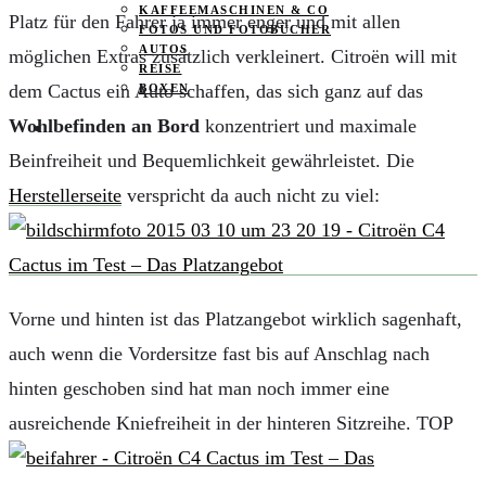
KAFFEEMASCHINEN & CO
Platz für den Fahrer ja immer enger und mit allen
FOTOS UND FOTOBÜCHER
AUTOS
möglichen Extras zusätzlich verkleinert. Citroën
will mit
REISE
dem Cactus ein Auto schaffen, das sich ganz auf das
BOXEN
Wohlbefinden an Bord
konzentriert und maximale
KIND & KEGEL
Beinfreiheit und Bequemlichkeit gewährleistet. Die
Herstellerseite
verspricht da auch nicht zu viel:
Vorne und hinten ist das Platzangebot wirklich sagenhaft,
auch wenn die Vordersitze fast bis auf Anschlag nach
hinten geschoben sind hat man noch immer eine
ausreichende Kniefreiheit in der hinteren Sitzreihe. TOP