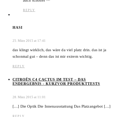
auch schöner ^^
REPLY
HASI
25. März 2015 at 17:41
das klingt wirklich, das wäre da viel platz drin. das ist ja
schonmal gut – denn das ist mir extrem wichtig.
REPLY
CITROËN C4 CACTUS IM TEST – DAS
ENDERGEBNIS - KURZVOR PRODUKTTESTS
28. März 2015 at 11:01
[…] Die Optik Die Innenausstattung Das Platzangebot […]
REPLY