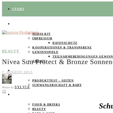
START
ÜBER UNS
MEDIA KIT
IMPRESSUM
DATENSCHUTZ
KOOPERATIONEN & TRANSPARENZ
BEAUTY
GEWINNSPIELE
TEILNAHMEBEDINGUNGEN GEWINN
Nivea Sun Protect & Bronze Sonnen
ARCHIV
SPAREN
7. AUGUST 2015
PRODUKTTEST – SEITEN
SCHWANGERSCHAFT & BABY
SYLVIA
Written by
12
PRODUKTTESTER GESUCHT
Schu
FOOD & DRINKS
BEAUTY