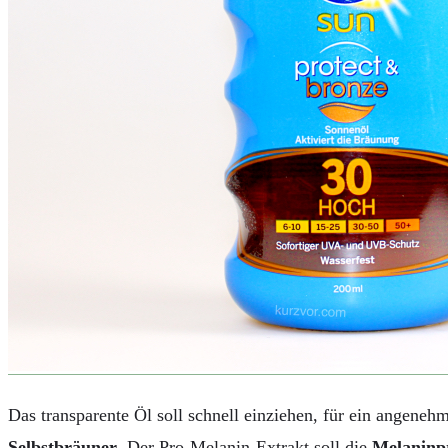
AUTOS
REISE
BOXEN
KIND & KEGEL
Das transparente Öl soll schnell einziehen, für ein angene
Selbstbräuner
. Der Pro-Melanin-Extrakt soll die
Melaninp