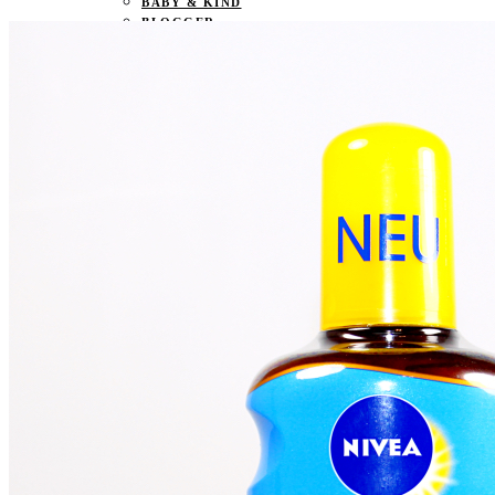
BABY & KIND
BLOGGER
BÜCHER
CASHBACK
GESUNDHEIT & SPORT
HOME & LIFESTYLE
KAUTION
REISE
TIERE
TECHNIK
KATEGORIEN
FOOD & DRINKS
KIND & BABY
BEAUTY
REZEPTE
LIFESTYLE
TIERE
SPORT & FITNESS
TECHNIK
GEWINNSPIELE
HAUSHALTSGERÄTE
KAFFEEMASCHINEN & CO
FOTOS UND FOTOBÜCHER