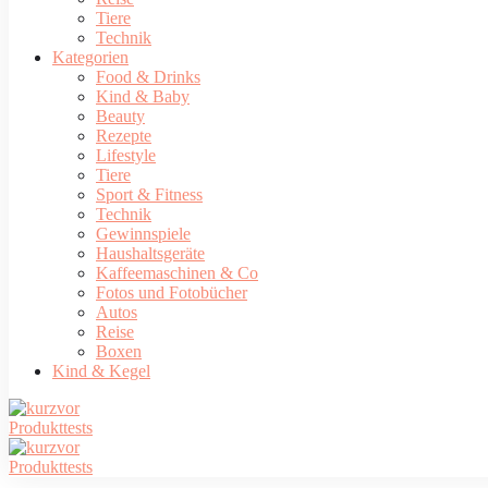
Tiere
Technik
Kategorien
Food & Drinks
Kind & Baby
Beauty
Rezepte
Lifestyle
Tiere
Sport & Fitness
Technik
Gewinnspiele
Haushaltsgeräte
Kaffeemaschinen & Co
Fotos und Fotobücher
Autos
Reise
Boxen
Kind & Kegel