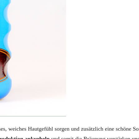
hmes, weiches Hautgefühl sorgen und zusätzlich eine schöne 
roduktion ankurbeln
und somit die Bräunung verstärken und