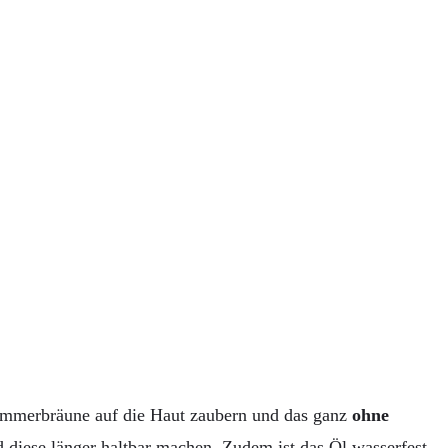
Sommerbräune auf die Haut zaubern und das ganz
ohne
 diese länger haltbar machen. Zudem ist das Öl wasserfest