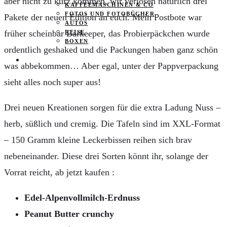
aber nicht zu kurz kommen, wir verlosen natürlich drei
KAFFEEMASCHINEN & CO
FOTOS UND FOTOBÜCHER
Pakete der neuen Edition an euch. Mein Postbote war
AUTOS
früher scheinbar Barkeeper, das Probierpäckchen wurde
REISE
BOXEN
ordentlich geshaked und die Packungen haben ganz schön
KIND & KEGEL
was abbekommen… Aber egal, unter der Pappverpackung
sieht alles noch super aus!
Drei neuen Kreationen sorgen für die extra Ladung Nuss –
herb, süßlich und cremig. Die Tafeln sind im XXL-Format
– 150 Gramm kleine Leckerbissen reihen sich brav
nebeneinander. Diese drei Sorten könnt ihr, solange der
Vorrat reicht, ab jetzt kaufen :
Edel-Alpenvollmilch-Erdnuss
Peanut Butter crunchy