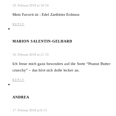
16. Februar 2018 at 16:54
Mein Favorit ist : Edel Zartbitter Erdnuss
REPLY
MARION SALENTIN-GELHARD
16. Februar 2018 at 21:33
Ich freue mich ganz besonders auf die Sorte “Peanut Butter
crunchy” – das hört sich dolle lecker an.
REPLY
ANDREA
17. Februar 2018 at 8:13