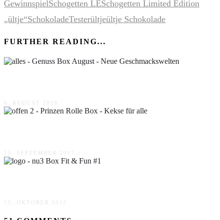
Gewinnspiel
Schogetten LE
Schogetten Limited Edition
„ültje“
Schokolade
Tester
ültje
ültje Schokolade
FURTHER READING...
Genuss Box August – Neue Geschmackswelten
6. AUGUST 2016
Prinzen Rolle Box – Kekse für alle
15. SEPTEMBER 2017
nu3 Box Fit & Fun #1
25. OKTOBER 2015