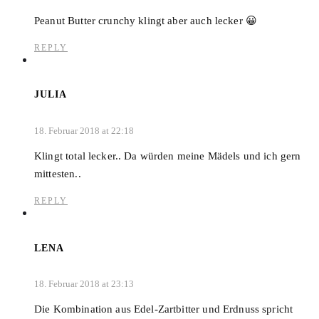
Peanut Butter crunchy klingt aber auch lecker 😀
REPLY
JULIA
18. Februar 2018 at 22:18
Klingt total lecker.. Da würden meine Mädels und ich gern
mittesten..
REPLY
LENA
18. Februar 2018 at 23:13
Die Kombination aus Edel-Zartbitter und Erdnuss spricht