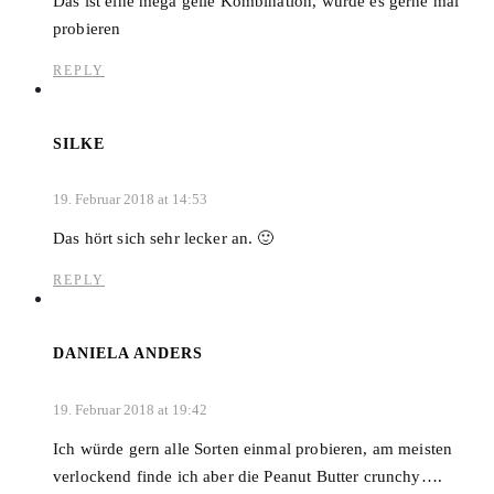
Das ist eine mega geile Kombination, würde es gerne mal
probieren
REPLY
SILKE
19. Februar 2018 at 14:53
Das hört sich sehr lecker an. 🙂
REPLY
DANIELA ANDERS
19. Februar 2018 at 19:42
Ich würde gern alle Sorten einmal probieren, am meisten
verlockend finde ich aber die Peanut Butter crunchy….