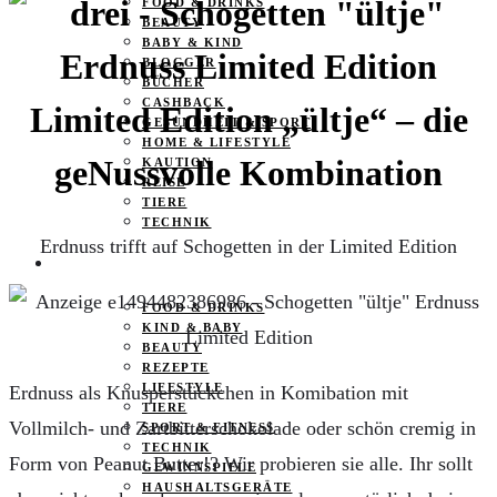
FOOD & DRINKS
BEAUTY
BABY & KIND
BLOGGER
BÜCHER
CASHBACK
Limited Edition „ültje“ – die
GESUNDHEIT & SPORT
HOME & LIFESTYLE
geNussvolle Kombination
KAUTION
REISE
TIERE
TECHNIK
Erdnuss trifft auf Schogetten in der Limited Edition
KATEGORIEN
FOOD & DRINKS
KIND & BABY
BEAUTY
REZEPTE
LIFESTYLE
Erdnuss als Knusperstückchen in Komibation mit
TIERE
Vollmilch- und Zartbitterschokolade oder schön cremig in
SPORT & FITNESS
TECHNIK
Form von Peanut Butter!? Wir probieren sie alle. Ihr sollt
GEWINNSPIELE
HAUSHALTSGERÄTE