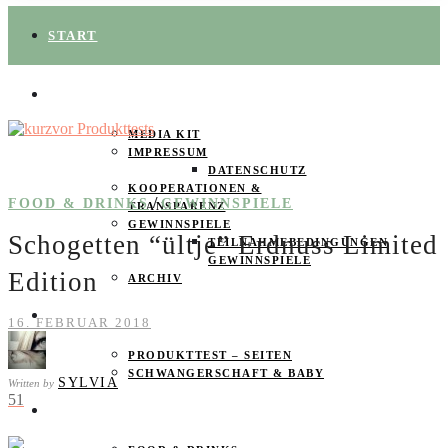
START
ÜBER UNS
MEDIA KIT
IMPRESSUM
DATENSCHUTZ
KOOPERATIONEN &
/
FOOD & DRINKS
GEWINNSPIELE
TRANSPARENZ
GEWINNSPIELE
Schogetten “ültje” Erdnuss Limited
TEILNAHMEBEDINGUNGEN
GEWINNSPIELE
Edition
ARCHIV
SPAREN
16. FEBRUAR 2018
PRODUKTTEST – SEITEN
SCHWANGERSCHAFT & BABY
SYLVIA
Written by
51
PRODUKTTESTER GESUCHT