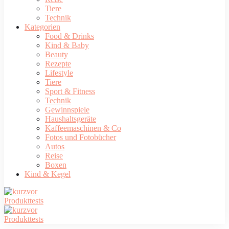
Tiere
Technik
Kategorien
Food & Drinks
Kind & Baby
Beauty
Rezepte
Lifestyle
Tiere
Sport & Fitness
Technik
Gewinnspiele
Haushaltsgeräte
Kaffeemaschinen & Co
Fotos und Fotobücher
Autos
Reise
Boxen
Kind & Kegel