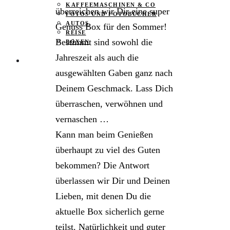
KAFFEEMASCHINEN & CO
überreichen wir Dir eine super
FOTOS UND FOTOBÜCHER
AUTOS
Genuss Box für den Sommer!
REISE
Bestimmt sind sowohl die
BOXEN
Jahreszeit als auch die
KIND & KEGEL
ausgewählten Gaben ganz nach
Deinem Geschmack. Lass Dich
überraschen, verwöhnen und
vernaschen …
Kann man beim Genießen
überhaupt zu viel des Guten
bekommen? Die Antwort
überlassen wir Dir und Deinen
Lieben, mit denen Du die
aktuelle Box sicherlich gerne
teilst. Natürlichkeit und guter