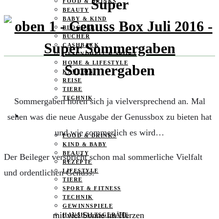
Super
FOOD & DRINKS
BEAUTY
BABY & KIND
BLOGGER
BÜCHER
CASHBACK
GESUNDHEIT & SPORT
HOME & LIFESTYLE
Sommergaben
KAUTION
REISE
TIERE
TECHNIK
Sommergaben hören sich ja vielversprechend an. Mal
sehen was die neue Ausgabe der Genussbox zu bieten hat
KATEGORIEN
und wie sommerlich es wird…
FOOD & DRINKS
KIND & BABY
BEAUTY
Der Beileger verspricht schon mal sommerliche Vielfalt
REZEPTE
und ordentlichen Genuss:
LIFESTYLE
TIERE
SPORT & FITNESS
TECHNIK
GEWINNSPIELE
mit viel Sonne im Herzen
HAUSHALTSGERÄTE