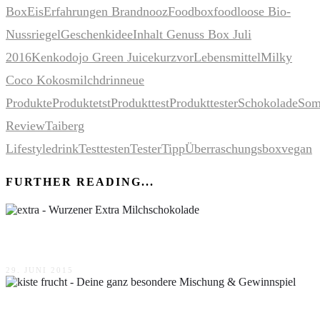
Box
Eis
Erfahrungen Brandnooz
Foodbox
foodloose Bio-
Nussriegel
Geschenkidee
Inhalt Genuss Box Juli
2016
Kenkodojo Green Juice
kurzvor
Lebensmittel
Milky
Coco Kokosmilchdrin
neue
Produkte
Produktetst
Produkttest
Produkttester
Schokolade
Som
Review
Taiberg
Lifestyledrink
Test
testen
Tester
Tipp
Überraschungsbox
vegan
FURTHER READING...
Wurzener Extra Milchschokolade
29. JUNI 2015
Deine ganz besondere Mischung & Gewinnspiel