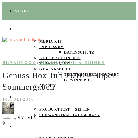
START
ÜBER UNS
MEDIA KIT
IMPRESSUM
DATENSCHUTZ
KOOPERATIONEN &
/
/
BRANDNOOZ
BOXEN
FOOD & DRINKS
TRANSPARENZ
GEWINNSPIELE
Genuss Box Juli 2016 – Super
TEILNAHMEBEDINGUNGEN
GEWINNSPIELE
Sommergaben
ARCHIV
SPAREN
10. JULI 2016
PRODUKTTEST – SEITEN
SCHWANGERSCHAFT & BABY
SYLVIA
Written by
9
PRODUKTTESTER GESUCHT