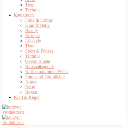
Tiere
Technik
Kategorien
Food & Drinks
Kind & Baby
Beauty
Rezepte
Lifestyle
Tiere
Sport & Fitness
Technik
Gewinnspiele
Haushaltsgeräte
Kaffeemaschinen & Co
Fotos und Fotobücher
Autos
Reise
Boxen
Kind & Kegel