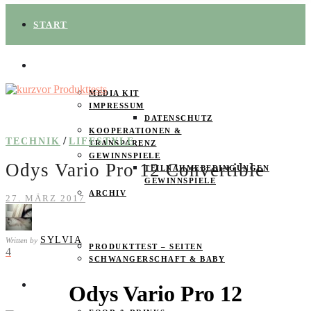
START
ÜBER UNS
MEDIA KIT
IMPRESSUM
DATENSCHUTZ
KOOPERATIONEN &
/
TECHNIK
LIFESTYLE
TRANSPARENZ
GEWINNSPIELE
Odys Vario Pro 12 Convertible
TEILNAHMEBEDINGUNGEN
GEWINNSPIELE
ARCHIV
27. MÄRZ 2017
SPAREN
SYLVIA
Written by
PRODUKTTEST – SEITEN
4
SCHWANGERSCHAFT & BABY
PRODUKTTESTER GESUCHT
Odys Vario Pro 12