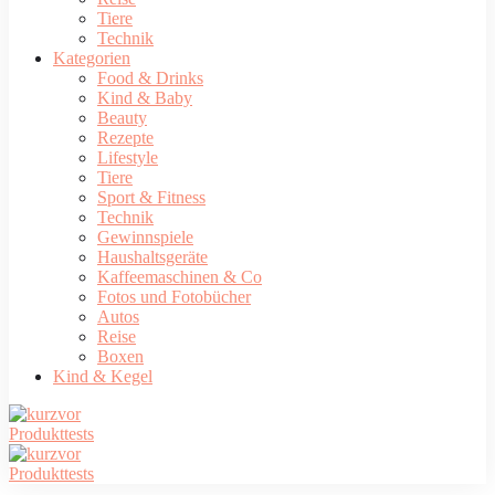
Tiere
Technik
Kategorien
Food & Drinks
Kind & Baby
Beauty
Rezepte
Lifestyle
Tiere
Sport & Fitness
Technik
Gewinnspiele
Haushaltsgeräte
Kaffeemaschinen & Co
Fotos und Fotobücher
Autos
Reise
Boxen
Kind & Kegel