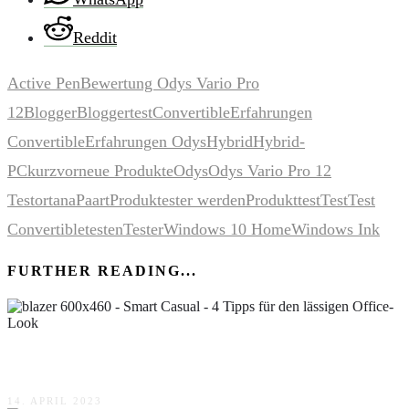
Reddit
Active Pen
Bewertung Odys Vario Pro
12
Blogger
Bloggertest
Convertible
Erfahrungen
Convertible
Erfahrungen Odys
Hybrid
Hybrid-
PC
kurzvor
neue Produkte
Odys
Odys Vario Pro 12
Test
ortana
Paart
Produktester werden
Produkttest
Test
Test
Convertible
testen
Tester
Windows 10 Home
Windows Ink
FURTHER READING...
Smart Casual – 4 Tipps für den lässigen Office-Look
14. APRIL 2023