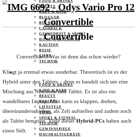
FOOD & DRINKS
BEAUTY
BABY & KIND
BLOGGER
BÜCHER
CASHBACK
Convertible
GESUNDHEIT & SPORT
HOME & LIFESTYLE
KAUTION
REISE
Convertible !? Was ist denn das schon wieder?
TIERE
TECHNIK
Klingt ja erstmal etwas sonderbar. Theoretisch ist es der
KATEGORIEN
Hybrid unter den Tablets – denn es handelt sich um eine
FOOD & DRINKS
KIND & BABY
Mischung aus Notebook und Tablet. Es ist also ein
BEAUTY
wandelbares Laptop. Man kann es klappen, drehen,
REZEPTE
LIFESTYLE
übereinanderschieben, als Zelt aufstellen und zudem noch
TIERE
SPORT & FITNESS
als Tablet benutzen. Viele dieser
Hybrid-PCs
haben auch
TECHNIK
GEWINNSPIELE
einen Stift.
HAUSHALTSGERÄTE