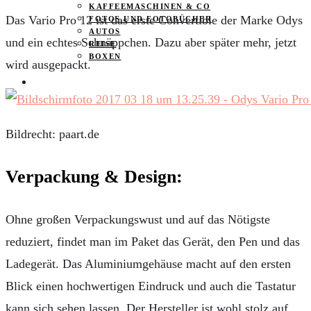
KAFFEEMASCHINEN & CO
Das Vario Pro 12 ist das erste Convertible der Marke Odys
FOTOS UND FOTOBÜCHER
AUTOS
und ein echtes Schnäppchen. Dazu aber später mehr, jetzt
REISE
BOXEN
wird ausgepackt.
KIND & KEGEL
Bildrecht: paart.de
Verpackung & Design:
Ohne großen Verpackungswust und auf das Nötigste
reduziert, findet man im Paket das Gerät, den Pen und das
Ladegerät. Das Aluminiumgehäuse macht auf den ersten
Blick einen hochwertigen Eindruck und auch die Tastatur
kann sich sehen lassen. Der Hersteller ist wohl stolz auf