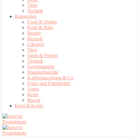
Tiere
Technik
Kategorien
Food & Drinks
Kind & Baby
Beauty
Rezepte
Lifestyle
Tiere
Sport & Fitness
Technik
Gewinnspiele
Haushaltsgeräte
Kaffeemaschinen & Co
Fotos und Fotobücher
Autos
Reise
Boxen
Kind & Kegel