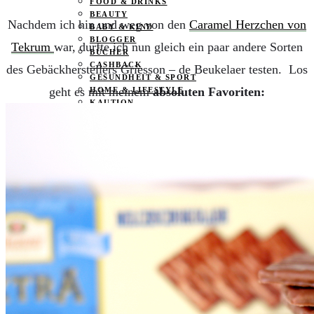
FOOD & DRINKS
BEAUTY
Nachdem ich hin und weg von den
Caramel Herzchen von
BABY & KIND
BLOGGER
Tekrum
war, durfte ich nun gleich ein paar andere Sorten
BÜCHER
CASHBACK
des Gebäckherstellers Griesson – de Beukelaer testen. Los
GESUNDHEIT & SPORT
geht es mit meinem
absoluten Favoriten:
HOME & LIFESTYLE
KAUTION
REISE
TIERE
TECHNIK
KATEGORIEN
FOOD & DRINKS
KIND & BABY
BEAUTY
REZEPTE
LIFESTYLE
TIERE
SPORT & FITNESS
TECHNIK
GEWINNSPIELE
HAUSHALTSGERÄTE