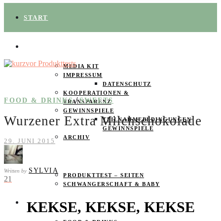
START
ÜBER UNS
MEDIA KIT
IMPRESSUM
DATENSCHUTZ
KOOPERATIONEN &
/
FOOD & DRINKS
SWEETS
TRANSPARENZ
GEWINNSPIELE
Wurzener Extra Milchschokolade
TEILNAHMEBEDINGUNGEN
GEWINNSPIELE
ARCHIV
29. JUNI 2015
SPAREN
SYLVIA
Written by
PRODUKTTEST – SEITEN
21
SCHWANGERSCHAFT & BABY
KEKSE, KEKSE, KEKSE
PRODUKTTESTER GESUCHT